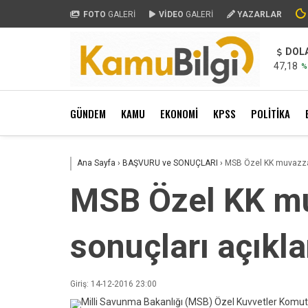
FOTO
GALERİ
VİDEO
GALERİ
YAZARLAR
DOL
47,18
%
GÜNDEM
KAMU
EKONOMİ
KPSS
POLİTİKA
Ana Sayfa
›
BAŞVURU ve SONUÇLARI
›
MSB Özel KK muvazzaf
MSB Özel KK mu
sonuçları açıkla
Giriş: 14-12-2016 23:00