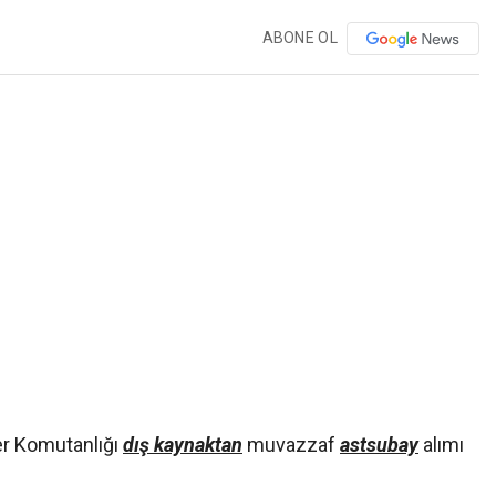
ABONE OL
er Komutanlığı
dış kaynaktan
muvazzaf
astsubay
alımı