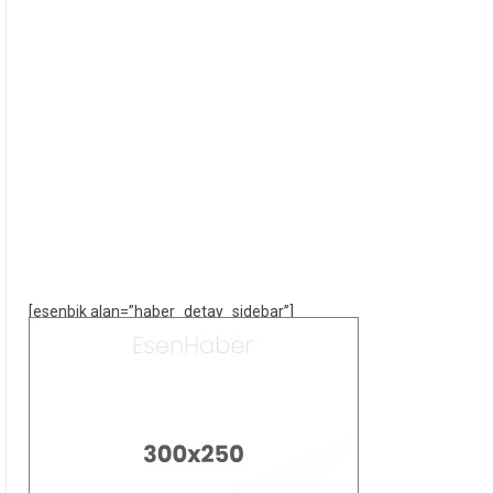
[esenbik alan=”haber_detay_sidebar”]