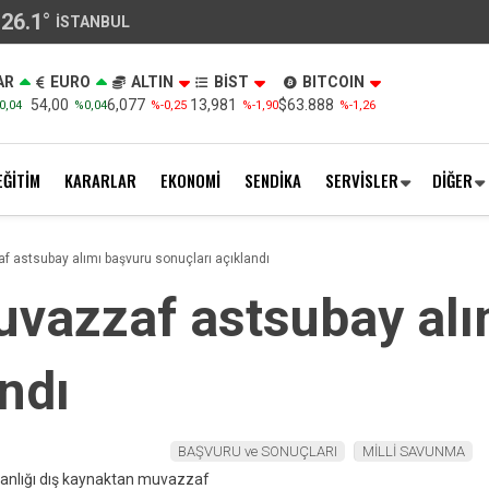
26.1
°
İSTANBUL
AR
EURO
ALTIN
BİST
BITCOIN
54,00
6,077
13,981
$63.888
0,04
%0,04
%-0,25
%-1,90
%-1,26
EĞİTİM
KARARLAR
EKONOMİ
SENDİKA
SERVİSLER
DİĞER
 astsubay alımı başvuru sonuçları açıklandı
vazzaf astsubay alı
ndı
BAŞVURU ve SONUÇLARI
MİLLİ SAVUNMA