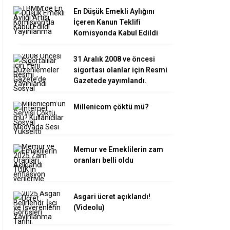
En Düşük Emekli Aylığını
İçeren Kanun Teklifi
Komisyonda Kabul Edildi
31 Aralık 2008 ve öncesi
sigortası olanlar için Resmi
Gazetede yayımlandı.
Millenicom çöktü mü?
Memur ve Emeklilerin zam
oranları belli oldu
Asgari ücret açıklandı!
(Videolu)