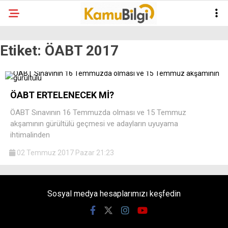
Etiket:
ÖABT 2017
ÖABT ERTELENECEK Mİ?
ÖABT Sınavının 16 Temmuzda olması ve 15 Temmuz
akşamının gürültülü geçmesi ve adayların uyuyama
ihtimalinden
02 Temmuz 2017 Pazar 21:23
Sosyal medya hesaplarımızı keşfedin