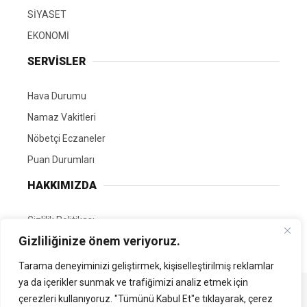
SİYASET
EKONOMİ
SERVİSLER
Hava Durumu
Namaz Vakitleri
Nöbetçi Eczaneler
Puan Durumları
HAKKIMIZDA
Gizlilik Politikası
Gizliliğinize önem veriyoruz.
GÖNÜLLÜ EDİTÖRÜMÜZ OL
Tarama deneyiminizi geliştirmek, kişiselleştirilmiş reklamlar
ya da içerikler sunmak ve trafiğimizi analiz etmek için
Tüm Hakları Saklıdır. | Kamubilgi.com | 2026
çerezleri kullanıyoruz. "Tümünü Kabul Et"e tıklayarak, çerez