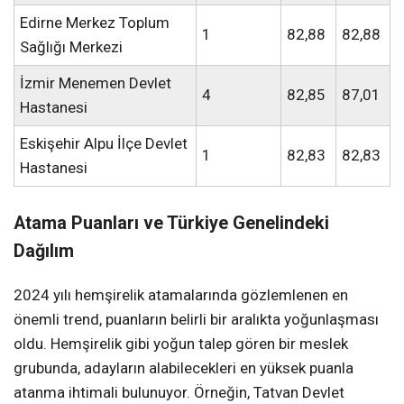
Edirne Merkez Toplum
1
82,88
82,88
Sağlığı Merkezi
İzmir Menemen Devlet
4
82,85
87,01
Hastanesi
Eskişehir Alpu İlçe Devlet
1
82,83
82,83
Hastanesi
Atama Puanları ve Türkiye Genelindeki
Dağılım
2024 yılı hemşirelik atamalarında gözlemlenen en
önemli trend, puanların belirli bir aralıkta yoğunlaşması
oldu. Hemşirelik gibi yoğun talep gören bir meslek
grubunda, adayların alabilecekleri en yüksek puanla
atanma ihtimali bulunuyor. Örneğin, Tatvan Devlet