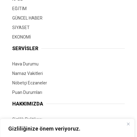
EĞİTİM
GÜNCEL HABER
SİYASET
EKONOMİ
SERVİSLER
Hava Durumu
Namaz Vakitleri
Nöbetçi Eczaneler
Puan Durumları
HAKKIMIZDA
Gizlilik Politikası
Gizliliğinize önem veriyoruz.
GÖNÜLLÜ EDİTÖRÜMÜZ OL