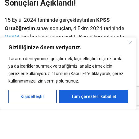
Sonuçları Açıklandı!
15 Eylül 2024 tarihinde gerçekleştirilen
KPSS
Ortaöğretim
sınav sonuçları, 4 Ekim 2024 tarihinde
ÖSYM
tarafından erişime açıldı. Kamu kurumlarında
görev almak isteyen adaylar, sonuçlarını ÖSYM Aday
Gizliliğinize önem veriyoruz.
İşlemleri Sistemi (AİS) üzerinden öğrenebilirler.
Tarama deneyiminizi geliştirmek, kişiselleştirilmiş reklamlar
ya da içerikler sunmak ve trafiğimizi analiz etmek için
Sonuçlar Nasıl Sorgulanır?
çerezleri kullanıyoruz. "Tümünü Kabul Et"e tıklayarak, çerez
kullanımımıza izin vermiş olursunuz.
Sonuçları öğrenmek için şu adımları takip edebilirsiniz:
Kişiselleştir
Tüm çerezleri kabul et
ÖSYM AİS Sistemine
giriş yapın.
T.C. kimlik numaranız ve aday şifreniz ile sisteme
giriş yapın.
“Sınav Sonuçları” sekmesinden 2024 KPSS
Ortaöğretim sınav sonuçlarını görüntüleyin.