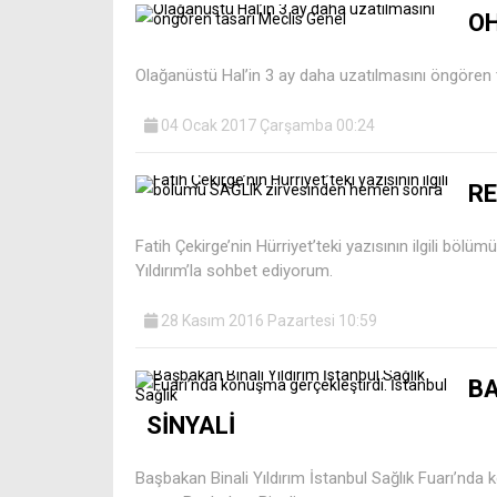
OH
Olağanüstü Hal’in 3 ay daha uzatılmasını öngören 
04 Ocak 2017 Çarşamba 00:24
R
Fatih Çekirge’nin Hürriyet’teki yazısının ilgili b
Yıldırım’la sohbet ediyorum.
28 Kasım 2016 Pazartesi 10:59
B
SİNYALİ
Başbakan Binali Yıldırım İstanbul Sağlık Fuarı’nda