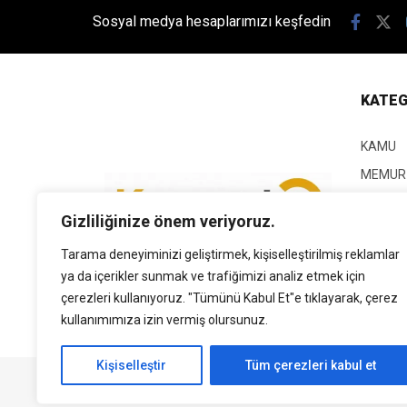
Sosyal medya hesaplarımızı keşfedin
KATEG
KAMU
MEMUR
KPSS
Gizliliğinize önem veriyoruz.
EĞİTİM
Tarama deneyiminizi geliştirmek, kişiselleştirilmiş reklamlar
GÜNCEL
ya da içerikler sunmak ve trafiğimizi analiz etmek için
SİYASE
çerezleri kullanıyoruz. "Tümünü Kabul Et"e tıklayarak, çerez
EKONO
kullanımımıza izin vermiş olursunuz.
Kişiselleştir
Tüm çerezleri kabul et
Tüm Hakları Saklıdır. | Kamubilgi.com | 2026