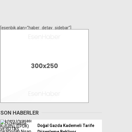
[esenbik alan=”haber_detay_sidebar”]
SON HABERLER
Doğal Gazda Kademeli Tarife
Düzenleme Bekliyor