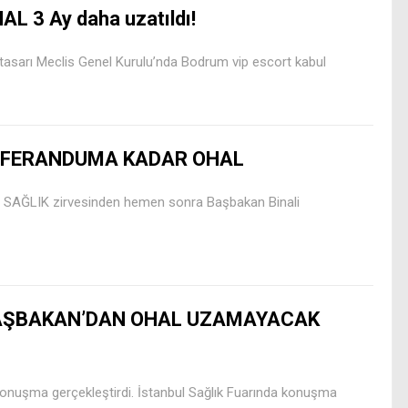
AL 3 Ay daha uzatıldı!
tasarı Meclis Genel Kurulu’nda Bodrum vip escort kabul
EFERANDUMA KADAR OHAL
ölümü SAĞLIK zirvesinden hemen sonra Başbakan Binali
AŞBAKAN’DAN OHAL UZAMAYACAK
 konuşma gerçekleştirdi. İstanbul Sağlık Fuarında konuşma