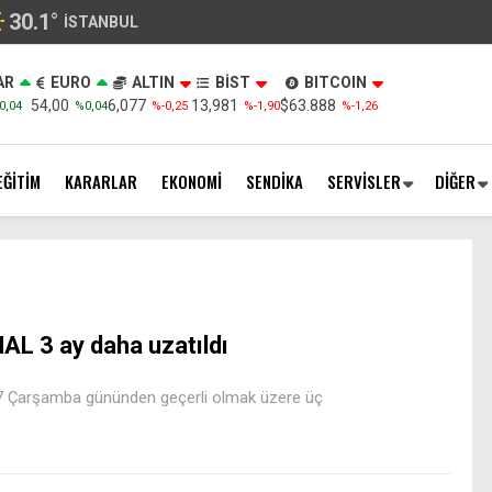
30.1
°
İSTANBUL
AR
EURO
ALTIN
BİST
BITCOIN
54,00
6,077
13,981
$63.888
0,04
%0,04
%-0,25
%-1,90
%-1,26
EĞİTİM
KARARLAR
EKONOMİ
SENDİKA
SERVİSLER
DİĞER
AL 3 ay daha uzatıldı
7 Çarşamba gününden geçerli olmak üzere üç