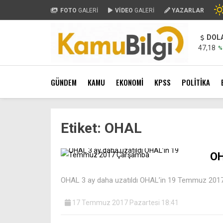
FOTO
GALERİ
VİDEO
GALERİ
YAZARLAR
DOL
47,18
%
GÜNDEM
KAMU
EKONOMİ
KPSS
POLİTİKA
Etiket:
OHAL
OH
OHAL 3 ay daha uzatıldı OHAL’in 19 Temmuz 201
17 Temmuz 2017 Pazartesi 18:41