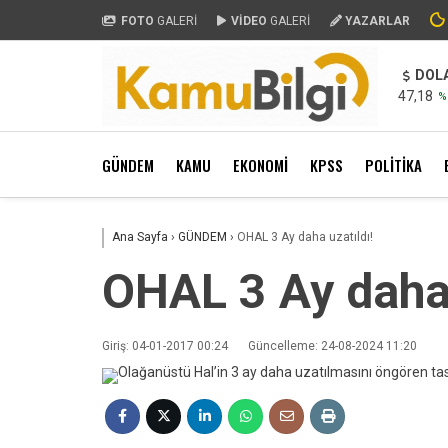
FOTO
GALERİ
VİDEO
GALERİ
YAZARLAR
DOL
47,18
%
GÜNDEM
KAMU
EKONOMİ
KPSS
POLİTİKA
Ana Sayfa
›
GÜNDEM
›
OHAL 3 Ay daha uzatıldı!
OHAL 3 Ay daha 
Giriş: 04-01-2017 00:24
Güncelleme: 24-08-2024 11:20