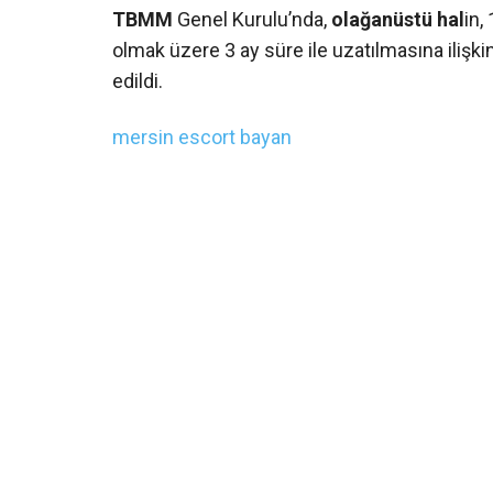
TBMM
Genel Kurulu’nda,
olağanüstü hal
in,
olmak üzere 3 ay süre ile uzatılmasına ilişk
edildi.
mersin escort bayan