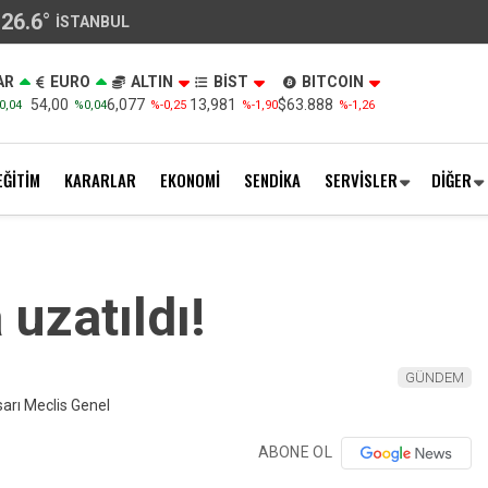
26.6
°
İSTANBUL
AR
EURO
ALTIN
BİST
BITCOIN
54,00
6,077
13,981
$63.888
0,04
%0,04
%-0,25
%-1,90
%-1,26
EĞİTİM
KARARLAR
EKONOMİ
SENDİKA
SERVİSLER
DİĞER
uzatıldı!
GÜNDEM
ABONE OL