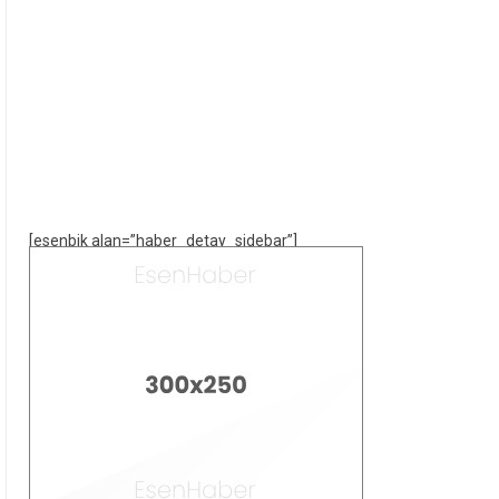
[esenbik alan=”haber_detay_sidebar”]