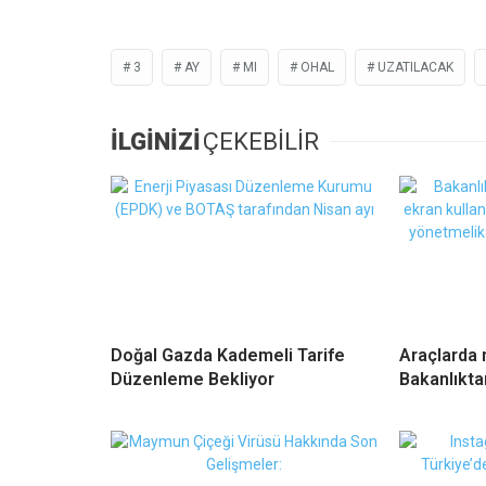
3
AY
MI
OHAL
UZATILACAK
İLGİNİZİ
ÇEKEBİLİR
Doğal Gazda Kademeli Tarife
Araçlarda 
Düzenleme Bekliyor
Bakanlıkta