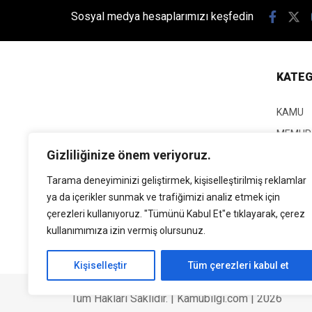
Sosyal medya hesaplarımızı keşfedin
KATEG
KAMU
MEMUR
Gizliliğinize önem veriyoruz.
KPSS
EĞİTİM
Tarama deneyiminizi geliştirmek, kişiselleştirilmiş reklamlar
ya da içerikler sunmak ve trafiğimizi analiz etmek için
GÜNCEL
çerezleri kullanıyoruz. "Tümünü Kabul Et"e tıklayarak, çerez
SİYASE
kullanımımıza izin vermiş olursunuz.
EKONO
Kişiselleştir
Tüm çerezleri kabul et
Tüm Hakları Saklıdır. | Kamubilgi.com | 2026