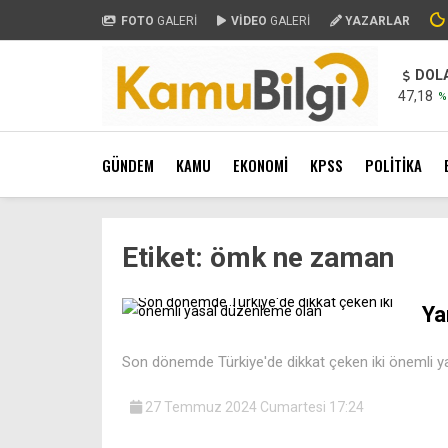
FOTO
GALERİ
VİDEO
GALERİ
YAZARLAR
DOL
47,18
%
GÜNDEM
KAMU
EKONOMİ
KPSS
POLİTİKA
Etiket:
ömk ne zaman
Ya
Son dönemde Türkiye'de dikkat çeken iki önemli y
27 Temmuz 2024 Cumartesi 17:24