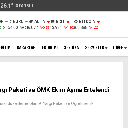
26.1
°
İSTANBUL
AR
EURO
ALTIN
BİST
BITCOIN
54,00
6,077
13,981
$63.888
0,04
%0,04
%-0,25
%-1,90
%-1,26
EĞİTİM
KARARLAR
EKONOMİ
SENDİKA
SERVİSLER
DİĞER
rgı Paketi ve ÖMK Ekim Ayına Ertelendi
asal düzenleme olan 9. Yargı Paketi ve Öğretmenlik