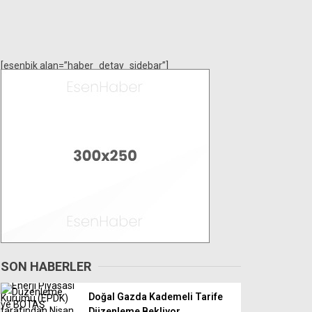
[esenbik alan=”haber_detay_sidebar”]
SON HABERLER
Doğal Gazda Kademeli Tarife
Düzenleme Bekliyor