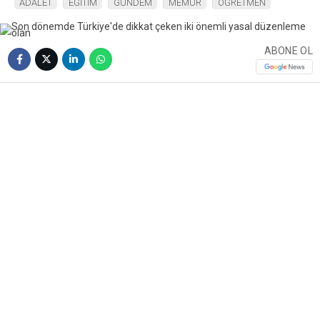
ADALET
EĞİTİM
GÜNDEM
MEMUR
ÖĞRETMEN
ABONE OL