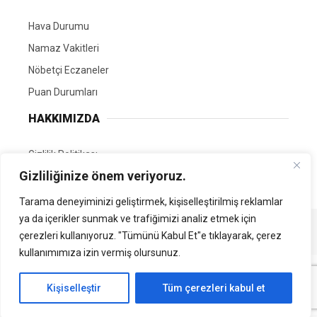
Hava Durumu
Namaz Vakitleri
Nöbetçi Eczaneler
Puan Durumları
HAKKIMIZDA
Gizlilik Politikası
Gizliliğinize önem veriyoruz.
GÖNÜLLÜ EDİTÖRÜMÜZ OL
Tarama deneyiminizi geliştirmek, kişiselleştirilmiş reklamlar
ya da içerikler sunmak ve trafiğimizi analiz etmek için
Tüm Hakları Saklıdır. | Kamubilgi.com | 2026
çerezleri kullanıyoruz. "Tümünü Kabul Et"e tıklayarak, çerez
kullanımımıza izin vermiş olursunuz.
Kişiselleştir
Tüm çerezleri kabul et