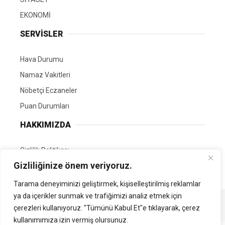
EKONOMİ
SERVİSLER
Hava Durumu
Namaz Vakitleri
Nöbetçi Eczaneler
Puan Durumları
HAKKIMIZDA
Gizlilik Politikası
Gizliliğinize önem veriyoruz.
GÖNÜLLÜ EDİTÖRÜMÜZ OL
Tarama deneyiminizi geliştirmek, kişiselleştirilmiş reklamlar
ya da içerikler sunmak ve trafiğimizi analiz etmek için
Tüm Hakları Saklıdır. | Kamubilgi.com | 2026
çerezleri kullanıyoruz. "Tümünü Kabul Et"e tıklayarak, çerez
kullanımımıza izin vermiş olursunuz.