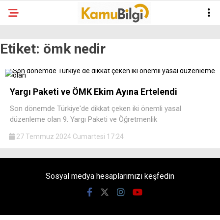
Etiket:
ömk nedir
Yargı Paketi ve ÖMK Ekim Ayına Ertelendi
Son dönemde Türkiye'de dikkat çeken iki önemli yasal
düzenleme olan 9. Yargı Paketi ve Öğretmenlik
27 Temmuz 2024 Cumartesi 17:24
Sosyal medya hesaplarımızı keşfedin