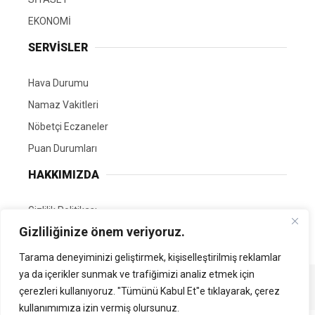
EKONOMİ
SERVİSLER
Hava Durumu
Namaz Vakitleri
Nöbetçi Eczaneler
Puan Durumları
HAKKIMIZDA
Gizlilik Politikası
Gizliliğinize önem veriyoruz.
GÖNÜLLÜ EDİTÖRÜMÜZ OL
Tarama deneyiminizi geliştirmek, kişiselleştirilmiş reklamlar
ya da içerikler sunmak ve trafiğimizi analiz etmek için
Tüm Hakları Saklıdır. | Kamubilgi.com | 2026
çerezleri kullanıyoruz. "Tümünü Kabul Et"e tıklayarak, çerez
kullanımımıza izin vermiş olursunuz.