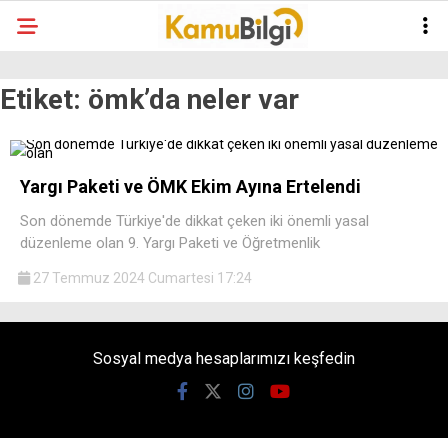
Etiket:
ömk’da neler var
Yargı Paketi ve ÖMK Ekim Ayına Ertelendi
Son dönemde Türkiye'de dikkat çeken iki önemli yasal
düzenleme olan 9. Yargı Paketi ve Öğretmenlik
27 Temmuz 2024 Cumartesi 17:24
Sosyal medya hesaplarımızı keşfedin