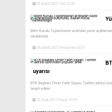
09 Şubat 2021 Salı 22:40
Yü
Bilim Kurulu Toplantısının ardından yazılı açıklama
okullarında
04 Şubat 2021 Perşembe 00:31
BT
uyarısı
BTK Başkanı Ömer Fatih Sayan, Twitter adresi üz
tespit edilen
15 Ocak 2017 Pazar 19:47