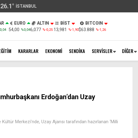
26.1
°
İSTANBUL
AR
EURO
ALTIN
BİST
BITCOIN
54,00
6,077
13,981
$63.888
0,04
%0,04
%-0,25
%-1,90
%-1,26
EĞİTİM
KARARLAR
EKONOMİ
SENDİKA
SERVİSLER
DİĞER
mhurbaşkanı Erdoğan’dan Uzay
ültür Merkezi’nde, Uzay Ajansı tarafından hazırlanan ‘Milli