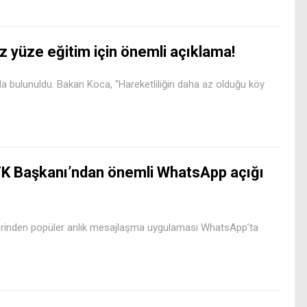
z yüze eğitim için önemli açıklama!
da bulunuldu. Bakan Koca, ''Hareketliliğin daha az olduğu köy
K Başkanı’ndan önemli WhatsApp açığı
erinden popüler anlık mesajlaşma uygulaması WhatsApp’ta