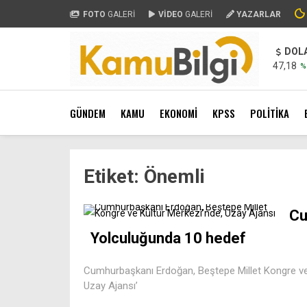
FOTO
GALERİ
VİDEO
GALERİ
YAZARLAR
DOL
47,18
%
GÜNDEM
KAMU
EKONOMİ
KPSS
POLİTİKA
Etiket:
Önemli
Cu
Yolculuğunda 10 hedef
Cumhurbaşkanı Erdoğan, Beştepe Millet Kongre ve K
Uzay Ajansı’