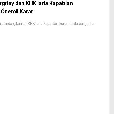
rgıtay’dan KHK’larla Kapatılan
 Önemli Karar
asında çıkarılan KHK’larla kapatılan kurumlarda çalışanlar