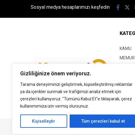
Sosyal medya hesaplarımızı keşfedin
KATEG
KAMU
MEMUR
KPSS
Gizliliğinize önem veriyoruz.
EĞİTİM
Tarama deneyiminizi geliştirmek, kişiselleştirilmiş reklamlar
GÜNCEL
ya da içerikler sunmak ve trafiğimizi analiz etmek için
SİYASE
çerezleri kullanıyoruz. "Tümünü Kabul Et"e tıklayarak, çerez
EKONO
kullanımımıza izin vermiş olursunuz.
Kişiselleştir
Tüm çerezleri kabul et
Tüm Hakları Saklıdır. | Kamubilgi.com | 2026