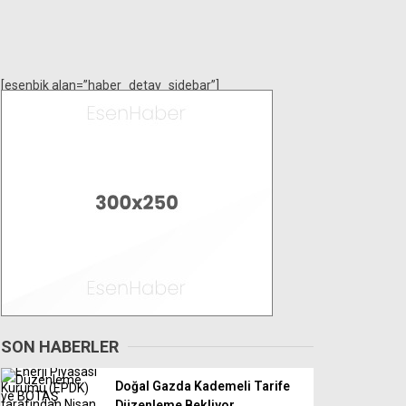
[esenbik alan=”haber_detay_sidebar”]
SON HABERLER
Doğal Gazda Kademeli Tarife
Düzenleme Bekliyor