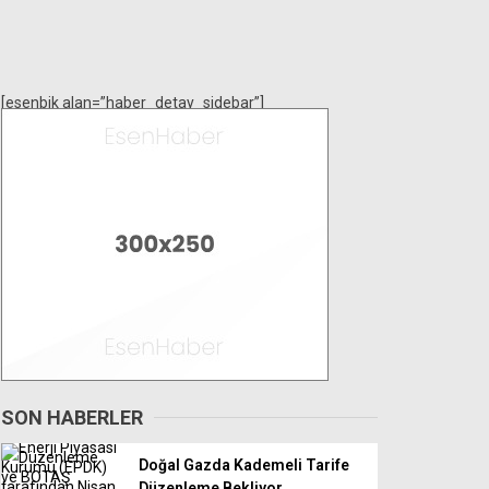
[esenbik alan=”haber_detay_sidebar”]
SON HABERLER
Doğal Gazda Kademeli Tarife
Düzenleme Bekliyor