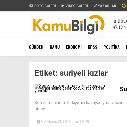
FOTO
GALERİ
VİDEO
GALERİ
YAZARLAR
DOL
47,18
%
GÜNDEM
KAMU
EKONOMİ
KPSS
POLİTİKA
Etiket:
suriyeli kızlar
Su
Son zamanlarda Türkiye’nin kanayan yarası haline g
utanç
27 Mayıs 2018 Pazar 13:49