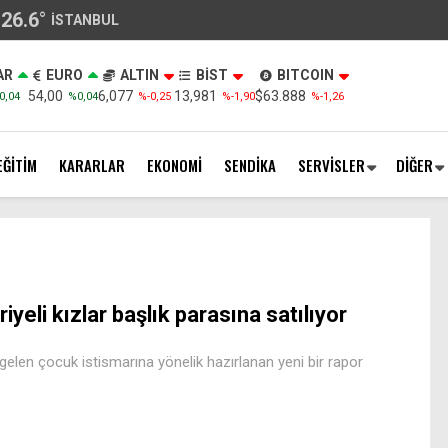
26.6
°
İSTANBUL
AR
EURO
ALTIN
BİST
BITCOIN
54,00
6,077
13,981
$63.888
0,04
%0,04
%-0,25
%-1,90
%-1,26
EĞİTİM
KARARLAR
EKONOMİ
SENDİKA
SERVİSLER
DİĞER
riyeli kızlar başlık parasına satılıyor
elen çocuk istismarına yönelik hazırlanan yeni bir rapor