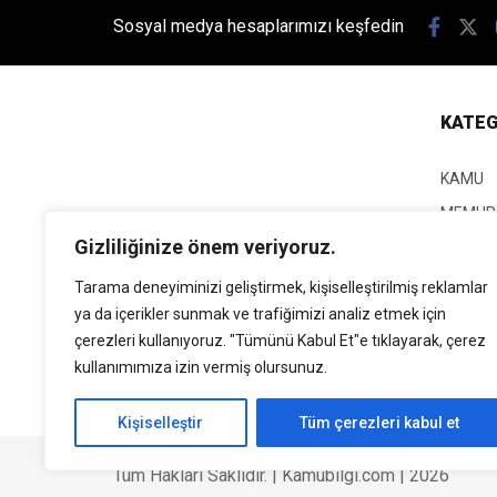
Sosyal medya hesaplarımızı keşfedin
KATEG
KAMU
MEMUR
Gizliliğinize önem veriyoruz.
KPSS
EĞİTİM
Tarama deneyiminizi geliştirmek, kişiselleştirilmiş reklamlar
ya da içerikler sunmak ve trafiğimizi analiz etmek için
GÜNCEL
çerezleri kullanıyoruz. "Tümünü Kabul Et"e tıklayarak, çerez
SİYASE
kullanımımıza izin vermiş olursunuz.
EKONO
Kişiselleştir
Tüm çerezleri kabul et
Tüm Hakları Saklıdır. | Kamubilgi.com | 2026