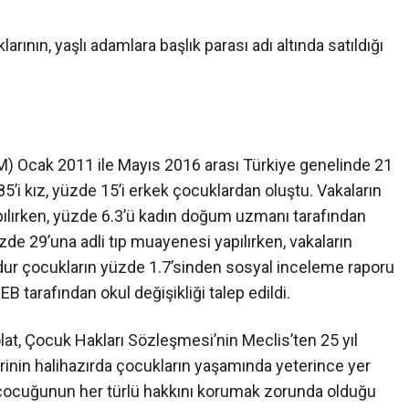
larının, yaşlı adamlara başlık parası adı altında satıldığı
M) Ocak 2011 ile Mayıs 2016 arası Türkiye genelinde 21
5’i kız, yüzde 15’i erkek çocuklardan oluştu. Vakaların
pılırken, yüzde 6.3’ü kadın doğum uzmanı tarafından
zde 29’una adli tıp muayenesi yapılırken, vakaların
ğdur çocukların yüzde 1.7’sinden sosyal inceleme raporu
B tarafından okul değişikliği talep edildi.
at, Çocuk Hakları Sözleşmesi’nin Meclis’ten 25 yıl
nin halihazırda çocukların yaşamında yeterince yer
in çocuğunun her türlü hakkını korumak zorunda olduğu