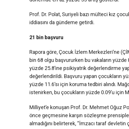
Prof. Dr. Polat, Suriyeli bazı mülteci kız çocuk
iddiasını da gündeme getirdi.
21 bin başvuru
Rapora göre, Çocuk İzlem Merkezleri’ne (Çİ
bin 68 olgu başvururken bu vakaların yüzde 8
yüzde 25.8’ine psikiyatrik değerlendirme ya
değerlendirildi. Başvuru yapan çocukların yü
yüzde 11.6’sı için koruma tedbiri alındı. Ma
istenirken, bu çocukların yüzde 0.09’u için ME
Milliyet’e konuşan Prof. Dr. Mehmet Oğuz Pol
önce geçmesine karşın sözleşme prensipleri
almadığını belirterek, “İmzacı taraf devlet