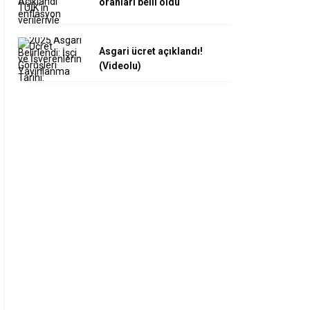
oranları belli oldu
Asgari ücret açıklandı!
(Videolu)