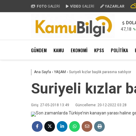
FOTO
GALERİ
VİDEO
GALERİ
YAZARLAR
DOL
47,18
%
GÜNDEM
KAMU
EKONOMİ
KPSS
POLİTİKA
Ana Sayfa
›
YAŞAM
›
Suriyeli kızlar başlık parasına satılıyor
Suriyeli kızlar b
Giriş: 27-05-2018 13:49
Güncelleme: 20-12-2022 03:28