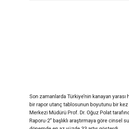
Son zamanlarda Türkiye’nin kanayan yarası h
bir rapor utanç tablosunun boyutunu bir kez
Merkezi Müdürü Prof. Dr. Oğuz Polat tarafınd
Raporu-2” başlıklı araştırmaya göre cinsel su
dönemde en az yüzde 33 artış gösterdi.