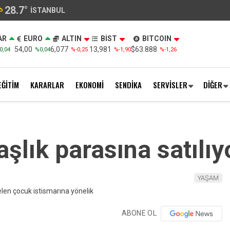
28.7
°
İSTANBUL
AR
EURO
ALTIN
BİST
BITCOIN
54,00
6,077
13,981
$63.888
0,04
%0,04
%-0,25
%-1,90
%-1,26
EĞİTİM
KARARLAR
EKONOMİ
SENDİKA
SERVİSLER
DİĞER
aşlık parasına satılıy
YAŞAM
ABONE OL