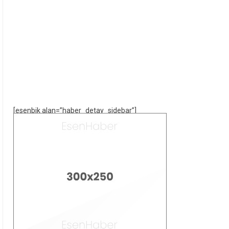
[esenbik alan=”haber_detay_sidebar”]