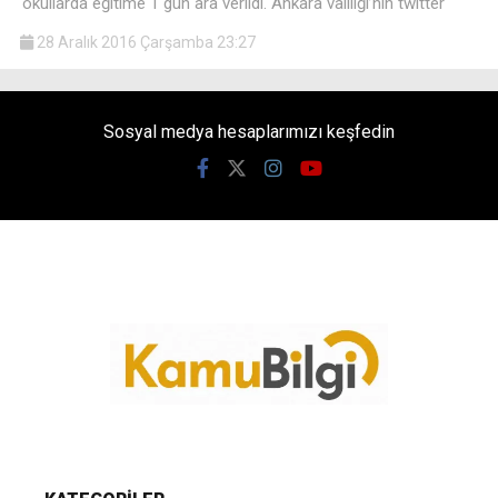
okullarda eğitime 1 gün ara verildi. Ankara valiliği’nin twitter
28 Aralık 2016 Çarşamba 23:27
Sosyal medya hesaplarımızı keşfedin