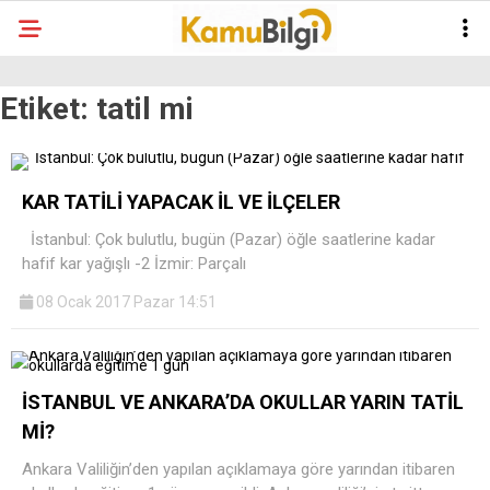
Etiket:
tatil mi
KAR TATİLİ YAPACAK İL VE İLÇELER
İstanbul: Çok bulutlu, bugün (Pazar) öğle saatlerine kadar
hafif kar yağışlı -2 İzmir: Parçalı
08 Ocak 2017 Pazar 14:51
İSTANBUL VE ANKARA’DA OKULLAR YARIN TATİL
Mİ?
Ankara Valiliğin’den yapılan açıklamaya göre yarından itibaren