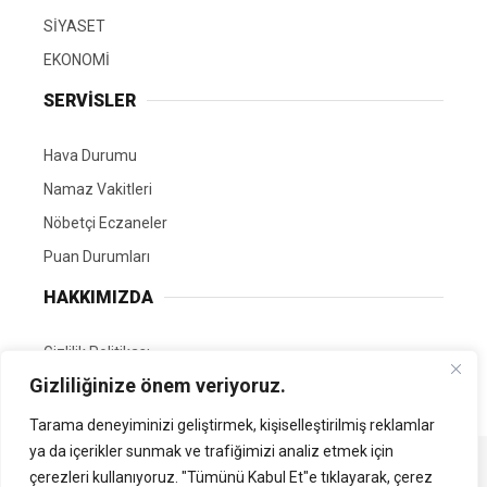
SİYASET
EKONOMİ
SERVİSLER
Hava Durumu
Namaz Vakitleri
Nöbetçi Eczaneler
Puan Durumları
HAKKIMIZDA
Gizlilik Politikası
Gizliliğinize önem veriyoruz.
GÖNÜLLÜ EDİTÖRÜMÜZ OL
Tarama deneyiminizi geliştirmek, kişiselleştirilmiş reklamlar
ya da içerikler sunmak ve trafiğimizi analiz etmek için
Tüm Hakları Saklıdır. | Kamubilgi.com | 2026
çerezleri kullanıyoruz. "Tümünü Kabul Et"e tıklayarak, çerez