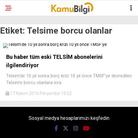
Etiket:
Telsime borcu olanlar
Bu haber tüm eski TELSİM abonelerini
ilgilendiriyor
Telsim’de 10 yıl sonra borç krizi 10 yıl önce TMSF’ye devredilen
Telsim’e borcu olanlara icra
17 Kasım 2016 Perşembe 19:52
Sosyal medya hesaplarımızı keşfedin