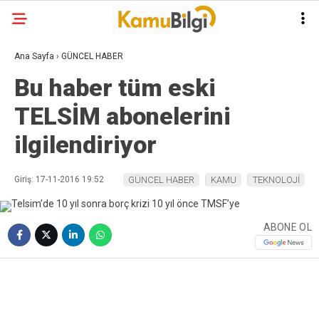
Ana Sayfa
›
GÜNCEL HABER
Bu haber tüm eski
TELSİM abonelerini
ilgilendiriyor
Giriş: 17-11-2016 19:52
GÜNCEL HABER
KAMU
TEKNOLOJİ
ABONE OL