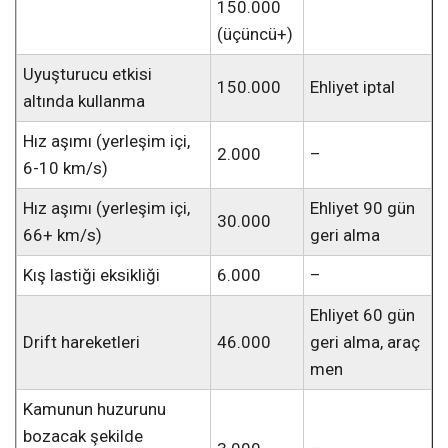
150.000
(üçüncü+)
Uyuşturucu etkisi
150.000
Ehliyet iptal
altında kullanma
Hız aşımı (yerleşim içi,
2.000
–
6-10 km/s)
Hız aşımı (yerleşim içi,
Ehliyet 90 gün
30.000
66+ km/s)
geri alma
Kış lastiği eksikliği
6.000
–
Ehliyet 60 gün
Drift hareketleri
46.000
geri alma, araç
men
Kamunun huzurunu
bozacak şekilde