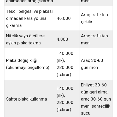
edilmeden araç çıkarma
men
Tescil belgesi ve plakası
Araç trafikten
olmadan kara yoluna
46.000
çekilir
çıkarma
Nitelik veya ölçülere
Araç trafikten
4.000
aykırı plaka takma
men
140.000
Plaka değişikliği
(ilk),
Araç 30-60
(okunmayı engelleme)
280.000
gün men
(tekrar)
Ehliyet 30-60
140.000
gün geri alma,
(ilk),
Sahte plaka kullanma
araç 30-60 gün
280.000
men; sahtecilik
(tekrar)
suçu