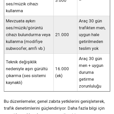
3.000
–
ses/müzik cihazı
kullanma
Mevzuata aykırı
Araç 30 gün
ses/müzik/görüntü
trafikten men,
cihazı bulundurma veya
21.000
uygun hale
kullanma (modifiye
getirilmeden
subwoofer, amfi vb.)
teslim yok
Araç 30 gün
Teknik değişiklik
men + uygun
nedeniyle aşırı gürültü
16.000
duruma
çıkarma (ses sistemi
(ek)
getirme
kaynaklı)
zorunluluğu
Bu düzenlemeler, genel zabıta yetkilerini genişleterek,
trafik denetimlerini güçlendiriyor. Daha fazla bilgi için