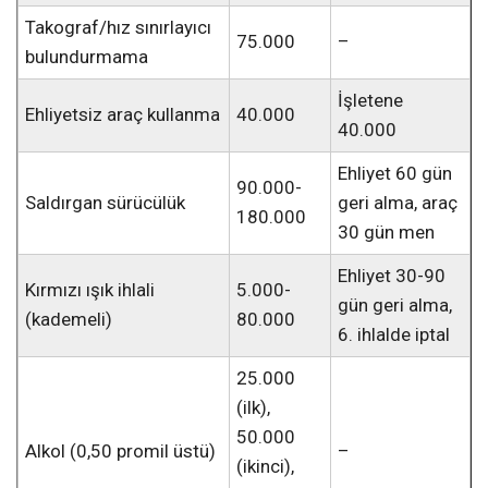
Takograf/hız sınırlayıcı
75.000
–
bulundurmama
İşletene
Ehliyetsiz araç kullanma
40.000
40.000
Ehliyet 60 gün
90.000-
Saldırgan sürücülük
geri alma, araç
180.000
30 gün men
Ehliyet 30-90
Kırmızı ışık ihlali
5.000-
gün geri alma,
(kademeli)
80.000
6. ihlalde iptal
25.000
(ilk),
50.000
Alkol (0,50 promil üstü)
–
(ikinci),