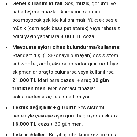
Genel kullanım kuralı
: Ses, müzik, görüntü ve
haberleşme cihazları kamunun rahatını
bozmayacak şekilde kullanılmalı. Yüksek sesle
müzik (cam açık, bass patlatarak) veya rahatsız
edici yayın yapanlara
3.000 TL
ceza.
Mevzuata aykırı cihaz bulundurma/kullanma
:
Standart dışı (TSE/onaylı olmayan) ses sistemi,
subwoofer, amfi, ekstra hoparlör gibi modifiye
ekipmanlar araçta bulunursa veya kullanılırsa
21.000 TL
idari para cezası + araç
30 gün
trafikten men
. Men sonrası cihazlar
sökülmeden araç teslim edilmiyor.
Teknik değişiklik + gürültü
: Ses sistemi
nedeniyle çevreye aşırı gürültü çıkıyorsa ekstra
16.000 TL
ceza + 30 gün men.
Tekrar ihlalleri
: Bir yıl içinde ikinci kez bozucu