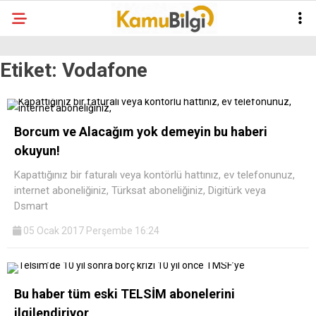
Etiket:
Vodafone
Borcum ve Alacağım yok demeyin bu haberi
okuyun!
Kapattığınız bir faturalı veya kontörlü hattınız, ev telefonunuz,
internet aboneliğiniz, Türksat aboneliğiniz, Digitürk veya
Dsmart
05 Ocak 2017 Perşembe 16:24
Bu haber tüm eski TELSİM abonelerini
ilgilendiriyor