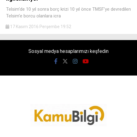
Telsim’de 10 yıl sonra borç krizi 10 yıl önce TMSF’ye devredilen
Telsim’e borcu olanlara icra
17 Kasım 2016 Perşembe 19:52
Sosyal medya hesaplarımızı keşfedin