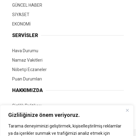
GÜNCEL HABER
SİYASET
EKONOMİ
SERVİSLER
Hava Durumu
Namaz Vakitleri
Nöbetçi Eczaneler
Puan Durumları
HAKKIMIZDA
Gizlilik Politikası
Gizliliğinize önem veriyoruz.
GÖNÜLLÜ EDİTÖRÜMÜZ OL
Tarama deneyiminizi geliştirmek, kişiselleştirilmiş reklamlar
ya da içerikler sunmak ve trafiğimizi analiz etmek için