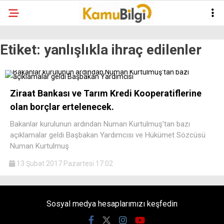
Etiket:
yanlışlıkla ihraç edilenler
Ziraat Bankası ve Tarım Kredi Kooperatiflerine
olan borçlar ertelenecek.
Bakanlar kurulunun ardından Numan Kurtulmuş’tan bazı
açıklamalar geldi Başbakan Yardımcısı ve Hükümet Sözcüsü
Numan Kurtulmuş
13 Şubat 2017 Pazartesi 17:02
Sosyal medya hesaplarımızı keşfedin