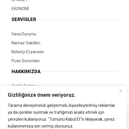
EKONOMİ
SERVİSLER
Hava Durumu
Namaz Vakitleri
Nöbetçi Eczaneler
Puan Durumları
HAKKIMIZDA
Gizlilik Politikası
Gizliliğinize önem veriyoruz.
GÖNÜLLÜ EDİTÖRÜMÜZ OL
Tarama deneyiminizi geliştirmek, kişiselleştirilmiş reklamlar
ya da içerikler sunmak ve trafiğimizi analiz etmek için
Tüm Hakları Saklıdır. | Kamubilgi.com | 2026
çerezleri kullanıyoruz. "Tümünü Kabul Et"e tıklayarak, çerez
kullanımımıza izin vermiş olursunuz.