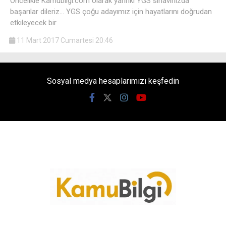
Öncelikle Kamubilgi.com olarak yarınki YGS sınavınızda
başarılar dileriz… YGS çoğu adayımız için hayatlarını doğrudan
etkileyecek bir
11 Mart 2017 Cumartesi 20:46
Sosyal medya hesaplarımızı keşfedin