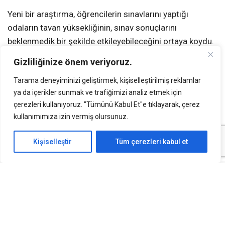
Yeni bir araştırma, öğrencilerin sınavlarını yaptığı
odaların tavan yüksekliğinin, sınav sonuçlarını
beklenmedik bir şekilde etkileyebileceğini ortaya koydu.
Güney Avustralya Üniversitesi ve Deakin
Gizliliğinize önem veriyoruz.
Üniversitesi’nden araştırmacılar tarafından yürütülen
Tarama deneyiminizi geliştirmek, kişiselleştirilmiş reklamlar
çalışmada, yüksek tavanlı odaların öğrenci performansı
ya da içerikler sunmak ve trafiğimizi analiz etmek için
üzerindeki olumsuz etkileri incelendi.
çerezleri kullanıyoruz. "Tümünü Kabul Et"e tıklayarak, çerez
kullanımımıza izin vermiş olursunuz.
Araştırmacılar, belirli yıllar arasında Avustralya’daki bir
üniversitenin üç farklı kampüsünde sınava giren 15.400
Kişiselleştir
Tüm çerezleri kabul et
lisans öğrencisinin verilerini analiz etti. Çalışma, normal
tavanlı ve yüksek tavanlı odalarda sınava giren
öğrenciler arasındaki performans farkını ortaya koydu.
Öğrencilerin ders notları, yaşı, sınav yapılan dönemin
mevsimi, çalışılan konu ve daha önce sınav yapıp
yapmadıkları gibi faktörler göz önünde bulunduruldu.