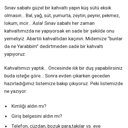
Sınav sabahı güzel bir kahvaltı yapın küş sütü eksik
olmasın… Bal, yağ, süt, yumurta, zeytin, peynir, pekmez,
lokum, incir… Asla! Sınav sabahı her zaman
kahvaltımızda ne yapıyorsak en sade bir şekilde onu
yemeliyiz. Abartılı kahvaltıdan kaçının. Midemize “bunlar
da ne Yarabbim” dedirtmeden sade bir kahvaltı
yapıyoruz.
Kahvaltımızı yaptık… Öncesinde ılık bir duş yapabilirsiniz
buda isteğe göre… Sonra evden çıkarken geceden
hazırladığımız listemize bakıp çıkıyoruz. Peki listemizde
ne yazıyor:
Kimliği aldın mı?
Giriş belgesini aldın mı?
Telefon, cüzdan, bozuk para,takılar vs. eve