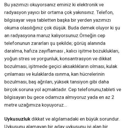
Bu yazımızı okuyorsanız eminiz ki elektronik ve
radyasyon yayıcı bir ortama çok yakınsınız. Telefon,
bilgisayar veya tabletten başka bir yerden yazımızı
okuma olasılığınız çok düşük. Buda demek oluyor ki şu
an radyasyona maruz kalıyorsunuz.Örneğin cep
telefonunun zararları şu şekilde; görüş alanında
daralma, hafıza zayıflaması , kalıcı işitme bozuklukları,
yoğun stres ve yorgunluk, konsantrasyon ve dikkat
bozulması, işitmede geçici aksaklıkların olması, kulak
çınlaması ve kulaklarda ısınma, kan hücrelerinin
bozulması, baş ağrıları, yüksek tansiyon gibi daha
birçok soruna yol açmaktadır. Cep telefonunu,tableti ve
bilgisayarı bu gece odamıza almıyoruz yada en az 2
metre uzağımıza koyuyoruz…
Uykusuzluk
dikkat ve algılamadaki en büyük sorundur.
Uykusunu alamayan bir aday uykusunu iyi alan bir