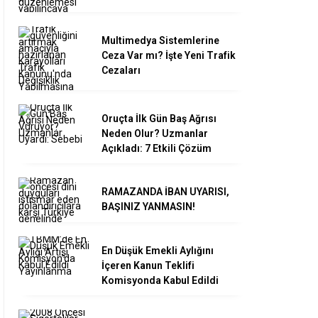
Multimedya Sistemlerine
Ceza Var mı? İşte Yeni Trafik
Cezaları
Oruçta İlk Gün Baş Ağrısı
Neden Olur? Uzmanlar
Açıkladı: 7 Etkili Çözüm
RAMAZANDA İBAN UYARISI,
BAŞINIZ YANMASIN!
En Düşük Emekli Aylığını
İçeren Kanun Teklifi
Komisyonda Kabul Edildi