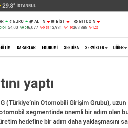
29.8
°
İSTANBUL
AR
EURO
ALTIN
BİST
BITCOIN
54,00
6,077
13,981
$63.888
0,04
%0,04
%-0,25
%-1,90
%-1,26
EĞİTİM
KARARLAR
EKONOMİ
SENDİKA
SERVİSLER
DİĞER
tını yaptı
GG (Türkiye’nin Otomobili Girişim Grubu), uzun 
kli otomobil segmentinde önemli bir adım olan b
r üretim hedefine bir adım daha yaklaşmasını 