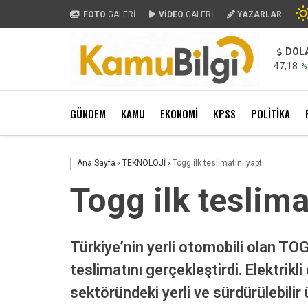
FOTO
GALERİ
VİDEO
GALERİ
YAZARLAR
DOL
47,18
%
GÜNDEM
KAMU
EKONOMİ
KPSS
POLİTİKA
Ana Sayfa
›
TEKNOLOJİ
›
Togg ilk teslimatını yaptı
Togg ilk teslima
Türkiye’nin yerli otomobili olan TO
teslimatını gerçekleştirdi. Elektri
sektöründeki yerli ve sürdürülebili