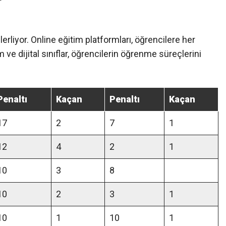
erliyor. Online eğitim platformları, öğrencilere her
 ve dijital sınıflar, öğrencilerin öğrenme süreçlerini
Penaltı
Kaçan
Penaltı
Kaçan
17
2
7
1
12
4
2
1
10
3
8
10
2
3
1
10
1
10
1