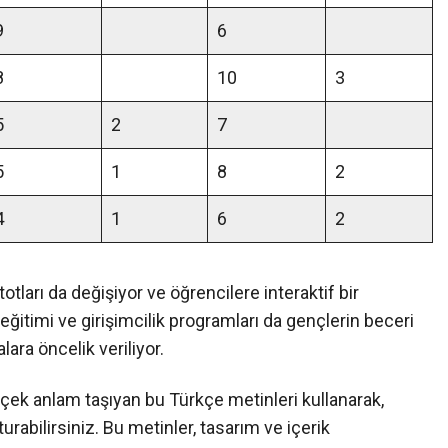
9
6
8
10
3
5
2
7
5
1
8
2
4
1
6
2
otları da değişiyor ve öğrencilere interaktif bir
itimi ve girişimcilik programları da gençlerin beceri
ara öncelik veriliyor.
rçek anlam taşıyan bu Türkçe metinleri kullanarak,
rabilirsiniz. Bu metinler, tasarım ve içerik