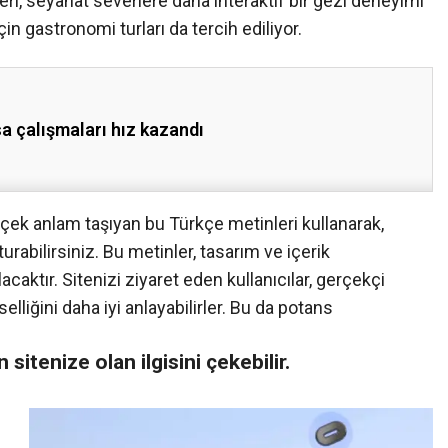
eri, seyahat severlere daha interaktif bir gezi deneyimi
in gastronomi turları da tercih ediliyor.
a çalışmaları hız kazandı
rçek anlam taşıyan bu Türkçe metinleri kullanarak,
rabilirsiniz. Bu metinler, tasarım ve içerik
aktır. Sitenizi ziyaret eden kullanıcılar, gerçekçi
elliğini daha iyi anlayabilirler. Bu da potans
ın sitenize olan ilgisini çekebilir.