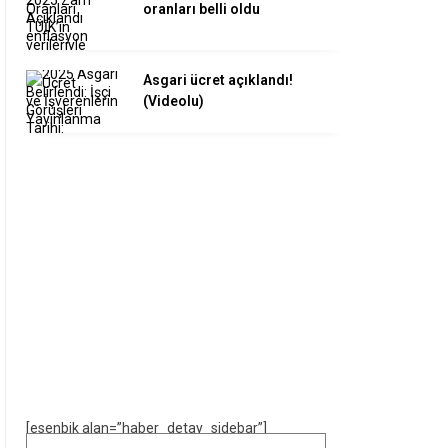
oranları belli oldu
Asgari ücret açıklandı!
(Videolu)
[esenbik alan=”haber_detay_sidebar”]