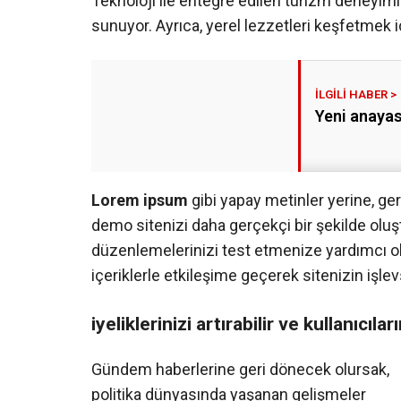
Teknoloji ile entegre edilen turizm deneyiml
sunuyor. Ayrıca, yerel lezzetleri keşfetmek iç
Yeni anayas
Lorem ipsum
gibi yapay metinler yerine, ge
demo sitenizi daha gerçekçi bir şekilde oluştu
düzenlemelerinizi test etmenize yardımcı olac
içeriklerle etkileşime geçerek sitenizin işlevs
iyeliklerinizi artırabilir ve kullanıcılar
Gündem haberlerine geri dönecek olursak,
politika dünyasında yaşanan gelişmeler