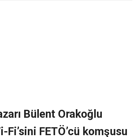
azarı Bülent Orakoğlu
i-Fi’sini FETÖ’cü komşusu