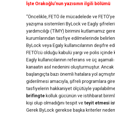
İşte Orakoğlu’nun yazısının ilgili bölümü
“Öncelikle, FETÖ ile mücadelede ve FETÖ’ye 
yazışma sistemleri ByLock ve Eagly şifreleri
yardımcılığı (TİMY) birimini kutlamamız gere
kurumlarından tasfiye edilmelerinde belirlenm
ByLock veya Egaly kullanıcılarının deşifre ed
FETÖ’cü olduğu kabulü yargı ve polis içinde 
Eagly kullanıcılarının referans ve üç aşamalı
kanaatin asıl nedenini oluşturmuştur. Ancak 
başlangıçta bazı önemli hatalara yol açmıştır
giderilmesi amacıyla, şifreli programlara gire
tasfiyelerin hakkaniyet ölçütüyle yapılabilme
brifingte
kolluk gücünün ve istihbarat birimle
kişi olup olmadığını tespit ve
teyit etmesi is
Gerek ByLock gerekse başka kriterler nedeniy