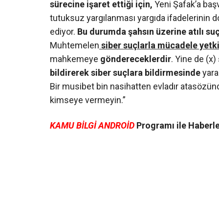
sürecine işaret ettiği için,
Yeni Şafak’a başv
tutuksuz yargılanması yargıda ifadelerinin 
ediyor.
Bu durumda şahsın üzerine atılı su
Muhtemelen
siber suçlarla mücadele yetkil
mahkemeye
göndereceklerdir
. Yine de (x
bildirerek siber suçlara bildirmesinde
yarar
Bir musibet bin nasihatten evladır atasözünde
kimseye vermeyin.”
KAMU BİLGİ ANDROİD
Programı ile Haberler