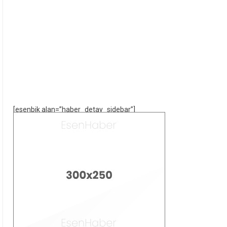
[esenbik alan=”haber_detay_sidebar”]