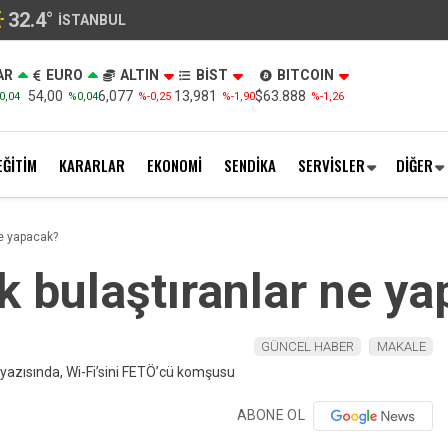
32.4
°
İSTANBUL
AR
EURO
ALTIN
BİST
BITCOIN
54,00
6,077
13,981
$63.888
0,04
%0,04
%-0,25
%-1,90
%-1,26
EĞİTİM
KARARLAR
EKONOMİ
SENDİKA
SERVİSLER
DİĞER
ne yapacak?
ck bulaştıranlar ne y
GÜNCEL HABER
MAKALE
ABONE OL