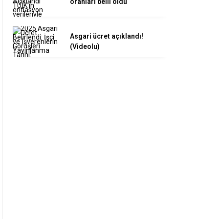
oranları belli oldu
Asgari ücret açıklandı!
(Videolu)