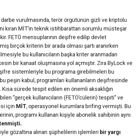
darbe vurulmasında, terör örgütünün gizli ve kriptolu
ni kıran MİT’in teknik istihbarattan sorumlu müsteşar
kir. FETÖ mensuplarının deşifre edilip devlet
iş birçok kriterin bir arada olması şartı aranırken
ilmesiyle bu kullanıcıların başka kriter aranmadan
kesin bir kanaat oluşmasına yol açmıştır. Zira ByLock ve
 şifre sistemleriyle bu programa girebilmeleri bu
bu peşin kabul, programları kullananların deşifresinde
. Kısa sürede tespit edilen en önemli aksaklığın
bilen ”gerçek kullanıcıların (FETÖ’cülerin) tespiti” ve
si için
MİT
, operasyonel kurumlara brifing vermişti. Bu
rinin, programı kullanan kişiyle abonelik sahibinin aynı
tenmişti.
le gözaltına alınan şüphelilerin işlemleri
bir yargı