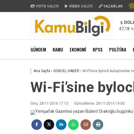
FOTO
GALERİ
VİDEO
GALERİ
YAZARLAR
DOL
47,18
%
GÜNDEM
KAMU
EKONOMİ
KPSS
POLİTİKA
Ana Sayfa
›
GÜNCEL HABER
›
Wi-Fi’sine bylock bulaştıranlar 
Wi-Fi’sine bylo
Giriş: 28-11-2016 17:13
Güncelleme: 28-11-2016 19:00