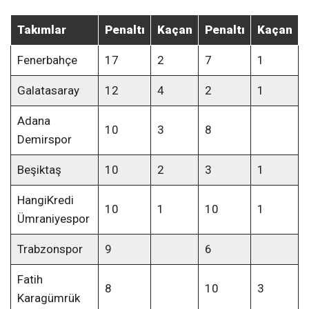
Takımlar
Penaltı
Kaçan
Penaltı
Kaçan
Fenerbahçe
17
2
7
1
Galatasaray
12
4
2
1
Adana
10
3
8
Demirspor
Beşiktaş
10
2
3
1
HangiKredi
10
1
10
1
Ümraniyespor
Trabzonspor
9
6
Fatih
8
10
3
Karagümrük