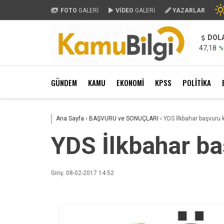
FOTO
GALERİ
VİDEO
GALERİ
YAZARLAR
DOL
47,18
%
GÜNDEM
KAMU
EKONOMİ
KPSS
POLİTİKA
Ana Sayfa
›
BAŞVURU ve SONUÇLARI
›
YDS İlkbahar başvuru 
YDS İlkbahar ba
Giriş: 08-02-2017 14:52