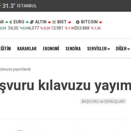
31.3
°
İSTANBUL
AR
EURO
ALTIN
BİST
BITCOIN
54,00
6,077
13,981
$63.888
0,04
%0,04
%-0,25
%-1,90
%-1,26
EĞİTİM
KARARLAR
EKONOMİ
SENDİKA
SERVİSLER
DİĞER
kılavuzu yayımlandı
şvuru kılavuzu yayım
BAŞVURU ve SONUÇLARI