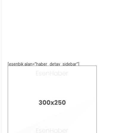
[esenbik alan=”haber_detay_sidebar”]