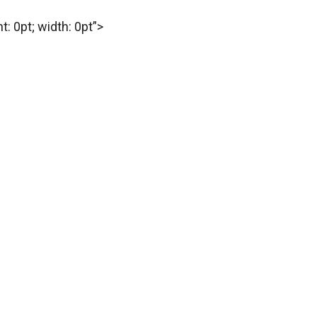
t: 0pt; width: 0pt”>