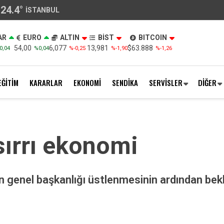
24.4
°
İSTANBUL
AR
EURO
ALTIN
BİST
BITCOIN
54,00
6,077
13,981
$63.888
0,04
%0,04
%-0,25
%-1,90
%-1,26
EĞİTİM
KARARLAR
EKONOMİ
SENDİKA
SERVİSLER
DİĞER
sırrı ekonomi
nel başkanlığı üstlenmesinin ardından beklen