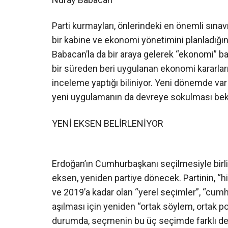
Parti kurmayları, önlerindeki en önemli sına
bir kabine ve ekonomi yönetimini planladığını 
Babacan’la da bir araya gelerek “ekonomi” baş
bir süreden beri uygulanan ekonomi kararların 
inceleme yaptığı biliniyor. Yeni dönemde var o
yeni uygulamanın da devreye sokulması bek
YENİ EKSEN BELİRLENİYOR
Erdoğan’ın Cumhurbaşkanı seçilmesiyle birli
eksen, yeniden partiye dönecek. Partinin, “h
ve 2019’a kadar olan “yerel seçimler”, “cumhu
aşılması için yeniden “ortak söylem, ortak po
durumda, seçmenin bu üç seçimde farklı denge