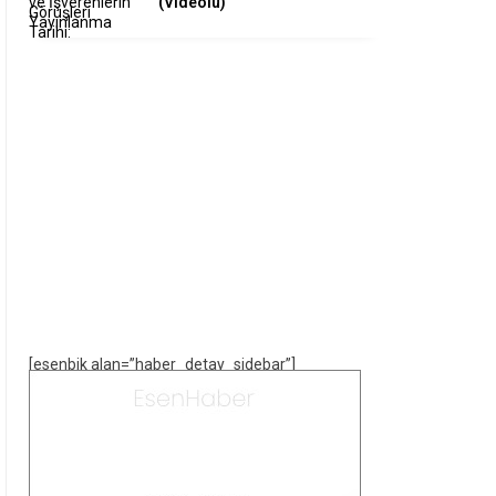
(Videolu)
[esenbik alan=”haber_detay_sidebar”]