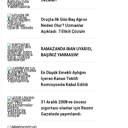
Oruçta İlk Gün Baş Ağrısı
Neden Olur? Uzmanlar
Açıkladı: 7 Etkili Çözüm
RAMAZANDA İBAN UYARISI,
BAŞINIZ YANMASIN!
En Düşük Emekli Aylığını
İçeren Kanun Teklifi
Komisyonda Kabul Edildi
31 Aralık 2008 ve öncesi
sigortası olanlar için Resmi
Gazetede yayımlandı.