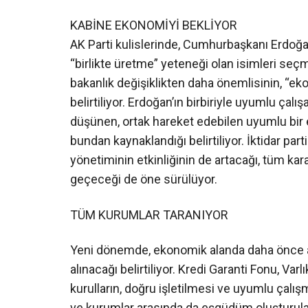
KABİNE EKONOMİYİ BEKLİYOR
AK Parti kulislerinde, Cumhurbaşkanı Erdoğan’
“birlikte üretme” yeteneği olan isimleri seçm
bakanlık değişiklikten daha önemlisinin, “eko
belirtiliyor. Erdoğan’ın birbiriyle uyumlu ça
düşünen, ortak hareket edebilen uyumlu bir 
bundan kaynaklandığı belirtiliyor. İktidar pa
yönetiminin etkinliğinin de artacağı, tüm k
geçeceği de öne sürülüyor.
TÜM KURUMLAR TARANIYOR
Yeni dönemde, ekonomik alanda daha önce al
alınacağı belirtiliyor. Kredi Garanti Fonu, Va
kurulların, doğru işletilmesi ve uyumlu çalışma
ve kurumlar arasında da eşgüdüm oluşturulac