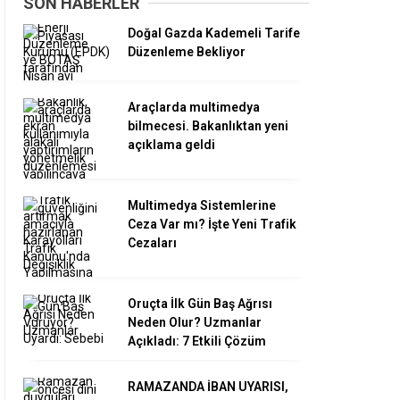
SON HABERLER
Doğal Gazda Kademeli Tarife
Düzenleme Bekliyor
Araçlarda multimedya
bilmecesi. Bakanlıktan yeni
açıklama geldi
Multimedya Sistemlerine
Ceza Var mı? İşte Yeni Trafik
Cezaları
Oruçta İlk Gün Baş Ağrısı
Neden Olur? Uzmanlar
Açıkladı: 7 Etkili Çözüm
RAMAZANDA İBAN UYARISI,