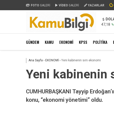
FOTO
GALERİ
VİDEO
GALERİ
YAZARLAR
DOL
47,18
%
GÜNDEM
KAMU
EKONOMİ
KPSS
POLİTİKA
Ana Sayfa
›
EKONOMİ
›
Yeni kabinenin sırrı ekonomi
Yeni kabinenin 
CUMHURBAŞKANI Tayyip Erdoğan’ın ge
konu, “ekonomi yönetimi” oldu.