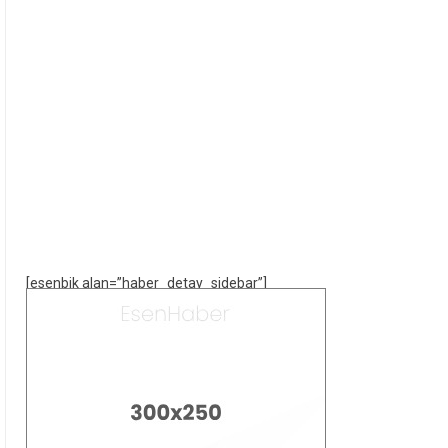
[esenbik alan=”haber_detay_sidebar”]