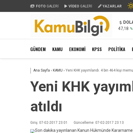
FOTO
GALERİ
VİDEO
GALERİ
YAZARLAR
DOL
47,18
%
GÜNDEM
KAMU
EKONOMİ
KPSS
POLİTİKA
Ana Sayfa
›
KAMU
›
Yeni KHK yayımlandı. 4 bin 464 kişi memur
Yeni KHK yayıml
atıldı
Giriş: 07-02-2017 23:01
Güncelleme: 07-02-2017 23:13