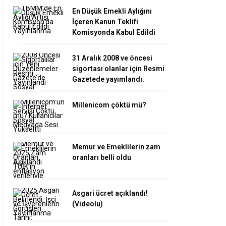
En Düşük Emekli Aylığını
İçeren Kanun Teklifi
Komisyonda Kabul Edildi
31 Aralık 2008 ve öncesi
sigortası olanlar için Resmi
Gazetede yayımlandı.
Millenicom çöktü mü?
Memur ve Emeklilerin zam
oranları belli oldu
Asgari ücret açıklandı!
(Videolu)