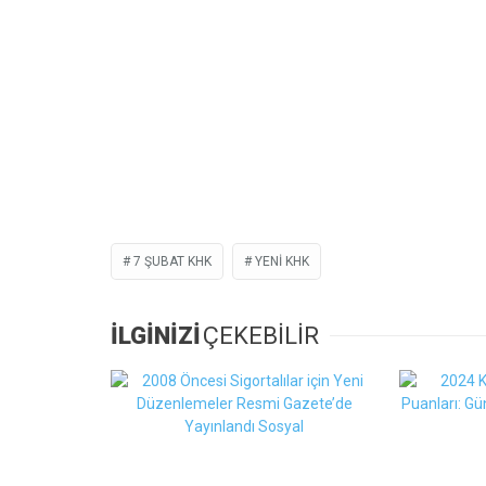
7 ŞUBAT KHK
YENİ KHK
İLGİNİZİ
ÇEKEBİLİR