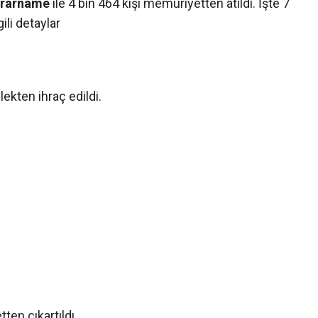
rarname
ile 4 bin 464 kişi memuriyetten atıldı. İşte 7
gili detaylar
lekten ihraç edildi.
en çıkartıldı.