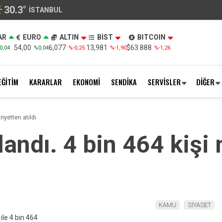
30.3
°
İSTANBUL
AR
EURO
ALTIN
BİST
BITCOIN
54,00
6,077
13,981
$63.888
0,04
%0,04
%-0,25
%-1,90
%-1,26
EĞİTİM
KARARLAR
EKONOMİ
SENDİKA
SERVİSLER
DİĞER
iyetten atıldı
andı. 4 bin 464 kişi
KAMU
SİYASET