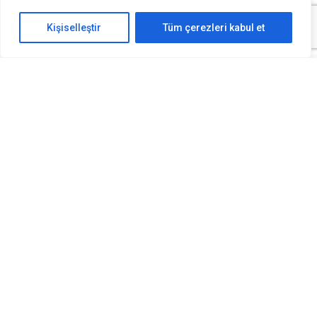
Kişiselleştir
Tüm çerezleri kabul et
Araç Tescil ve Plaka İhlalleri: Yeni
Kurallar ve Cezalar
Araç tescil işlemleri, yeni trafik cezaları 2026