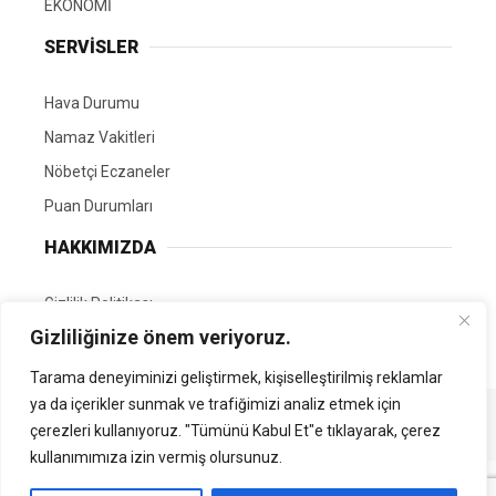
EKONOMİ
SERVİSLER
Hava Durumu
Namaz Vakitleri
Nöbetçi Eczaneler
Puan Durumları
HAKKIMIZDA
Gizlilik Politikası
Gizliliğinize önem veriyoruz.
GÖNÜLLÜ EDİTÖRÜMÜZ OL
Tarama deneyiminizi geliştirmek, kişiselleştirilmiş reklamlar
ya da içerikler sunmak ve trafiğimizi analiz etmek için
Tüm Hakları Saklıdır. | Kamubilgi.com | 2026
çerezleri kullanıyoruz. "Tümünü Kabul Et"e tıklayarak, çerez
kullanımımıza izin vermiş olursunuz.