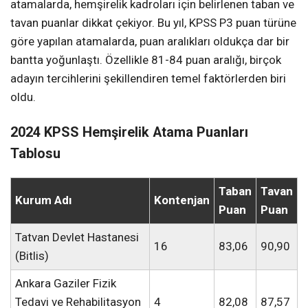
atamalarda, hemşirelik kadroları için belirlenen taban ve
tavan puanlar dikkat çekiyor. Bu yıl, KPSS P3 puan türüne
göre yapılan atamalarda, puan aralıkları oldukça dar bir
bantta yoğunlaştı. Özellikle 81-84 puan aralığı, birçok
adayın tercihlerini şekillendiren temel faktörlerden biri
oldu.
2024 KPSS Hemşirelik Atama Puanları
Tablosu
Taban
Tavan
Kurum Adı
Kontenjan
Puan
Puan
Tatvan Devlet Hastanesi
16
83,06
90,90
(Bitlis)
Ankara Gaziler Fizik
Tedavi ve Rehabilitasyon
4
82,08
87,57