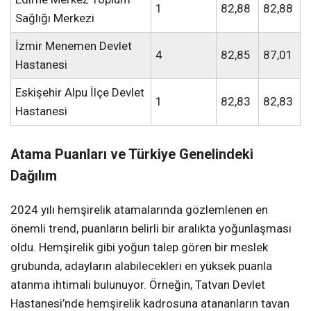
1
82,88
82,88
Sağlığı Merkezi
İzmir Menemen Devlet
4
82,85
87,01
Hastanesi
Eskişehir Alpu İlçe Devlet
1
82,83
82,83
Hastanesi
Atama Puanları ve Türkiye Genelindeki
Dağılım
2024 yılı hemşirelik atamalarında gözlemlenen en
önemli trend, puanların belirli bir aralıkta yoğunlaşması
oldu. Hemşirelik gibi yoğun talep gören bir meslek
grubunda, adayların alabilecekleri en yüksek puanla
atanma ihtimali bulunuyor. Örneğin, Tatvan Devlet
Hastanesi’nde hemşirelik kadrosuna atananların tavan