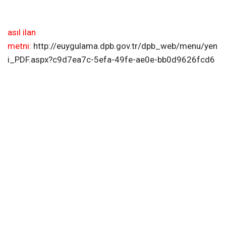
asıl ilan
metni:
http://euygulama.dpb.gov.tr/dpb_web/menu/yen
i_PDF.aspx?c9d7ea7c-5efa-49fe-ae0e-bb0d9626fcd6