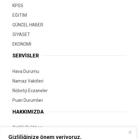
KPSS
EĞİTİM
GÜNCEL HABER
SİYASET
EKONOMİ
SERVİSLER
Hava Durumu
Namaz Vakitleri
Nöbetçi Eczaneler
Puan Durumları
HAKKIMIZDA
Gizlilik Politikası
Gizliliğinize önem veriyoruz.
GÖNÜLLÜ EDİTÖRÜMÜZ OL