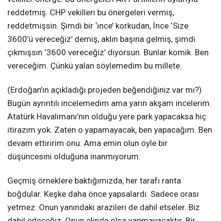
reddetmiş. CHP vekilleri bu önergeleri vermiş,
reddetmişsin. Şimdi bir ‘ince’ korkudan, İnce ‘Size
3600’ü vereceğiz’ demiş, aklın başına gelmiş, şimdi
çıkmışsın ‘3600 vereceğiz’ diyorsun. Bunlar komik. Ben
vereceğim. Çünkü yalan söylemedim bu millete.
(Erdoğan’ın açıkladığı projeden beğendiğiniz var mı?)
Bugün ayrıntılı incelemedim ama yarın akşam incelerim.
Atatürk Havalimanı’nın olduğu yere park yapacaksa hiç
itirazım yok. Zaten o yapamayacak, ben yapacağım. Ben
devam ettiririm onu. Ama emin olun öyle bir
düşüncesini olduğuna inanmıyorum.
Geçmiş örneklere baktığımızda, her tarafı ranta
boğdular. Keşke daha önce yapsalardı. Sadece orası
yetmez. Onun yanındaki arazileri de dahil etseler. Biz
dahil edeceğiz. Onun elinde olsa yapmayacaktır. Bir