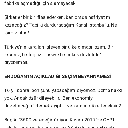
fabrika açmadığı için alamayacak.
Şirketler bir bir iflas ederken, ben orada hafriyat mı
kazacağız? Tabi ki durduracağım Kanal İstanbul’u. Ne
işimiz olur?
Türkiye’nin kuralları işleyen bir ülke olması lazım. Bir
Fransız, bir İngiliz ‘Türkiye bir hukuk devletidir’
diyebilmeli.
ERDOĞAN’IN AÇIKLADIĞI SEÇİM BEYANNAMESİ
16 yıl sonra ‘ben şunu yapacağım’ diyemez. Deme hakkı
yok. Ancak özür dileyebilir. ‘Ben ekonomiyi
düzelteceğim’ demek ayıptır. Ne zaman düzelteceksin?
Bugün ‘3600 vereceğim’ diyor. Kasım 2017’de CHP’li
vekiller önerge. Bu önergeleri AK Partililerin oylarıyla