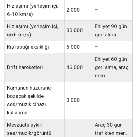
Hız aşımı (yerleşim içi,
2.000
–
6-10 km/s)
Hız aşımı (yerleşim içi,
Ehliyet 90 gün
30.000
66+ km/s)
geri alma
Kış lastiği eksikliği
6.000
–
Ehliyet 60 gün
Drift hareketleri
46.000
geri alma, araç
men
Kamunun huzurunu
bozacak şekilde
3.000
–
ses/müzik cihazı
kullanma
Mevzuata aykırı
Araç 30 gün
ses/müzik/görüntü
trafikten men,