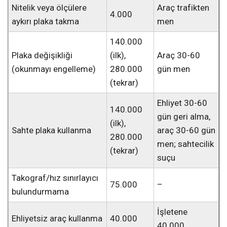
Nitelik veya ölçülere
Araç trafikten
4.000
aykırı plaka takma
men
140.000
Plaka değişikliği
(ilk),
Araç 30-60
(okunmayı engelleme)
280.000
gün men
(tekrar)
Ehliyet 30-60
140.000
gün geri alma,
(ilk),
Sahte plaka kullanma
araç 30-60 gün
280.000
men; sahtecilik
(tekrar)
suçu
Takograf/hız sınırlayıcı
75.000
–
bulundurmama
İşletene
Ehliyetsiz araç kullanma
40.000
40.000