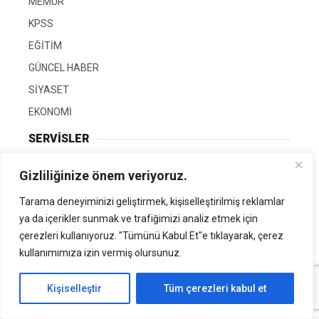
MEMUR
KPSS
EĞİTİM
GÜNCEL HABER
SİYASET
EKONOMİ
SERVİSLER
Gizliliğinize önem veriyoruz.
Hava Durumu
Namaz Vakitleri
Tarama deneyiminizi geliştirmek, kişiselleştirilmiş reklamlar
ya da içerikler sunmak ve trafiğimizi analiz etmek için
Nöbetçi Eczaneler
çerezleri kullanıyoruz. "Tümünü Kabul Et"e tıklayarak, çerez
Puan Durumları
kullanımımıza izin vermiş olursunuz.
HAKKIMIZDA
Kişiselleştir
Tüm çerezleri kabul et
Gizlilik Politikası