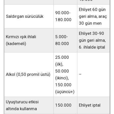
Ehliyet 60 gün
90.000-
Saldırgan sürücülük
geri alma, araç
180.000
30 gün men
Ehliyet 30-90
Kırmızı ışık ihlali
5.000-
gün geri alma,
(kademeli)
80.000
6. ihlalde iptal
25.000
(ilk),
50.000
Alkol (0,50 promil üstü)
–
(ikinci),
150.000
(üçüncü+)
Uyuşturucu etkisi
150.000
Ehliyet iptal
altında kullanma