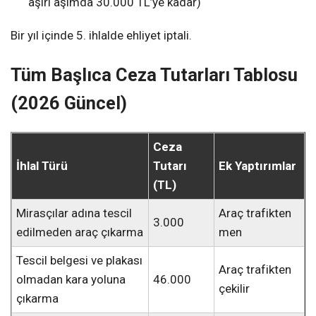
aşırı aşımda 30.000 TL’ye kadar)
Bir yıl içinde 5. ihlalde ehliyet iptali.
Tüm Başlıca Ceza Tutarları Tablosu
(2026 Güncel)
Ceza
İhlal Türü
Tutarı
Ek Yaptırımlar
(TL)
Mirasçılar adına tescil
Araç trafikten
3.000
edilmeden araç çıkarma
men
Tescil belgesi ve plakası
Araç trafikten
olmadan kara yoluna
46.000
çekilir
çıkarma