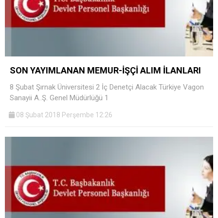
SON YAYIMLANAN MEMUR-İŞÇİ ALIM İLANLARI
8 Şubat Şırnak Üniversitesi 2 İç Denetçi Alacak Türkiye Vagon
Sanayii A..Ş. Genel Müdürlüğü 1
08 Şubat 2018 Perşembe 12:26