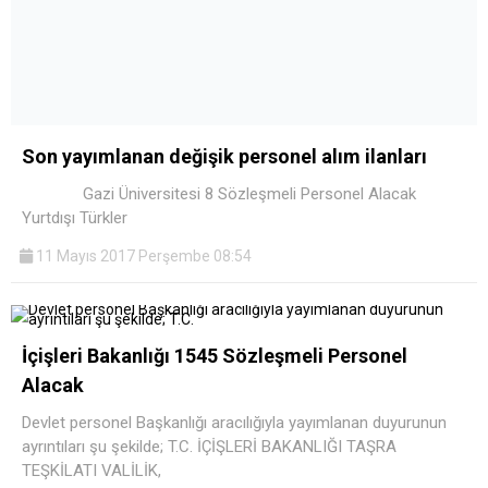
Son yayımlanan değişik personel alım ilanları
Gazi Üniversitesi 8 Sözleşmeli Personel Alacak
Yurtdışı Türkler
11 Mayıs 2017 Perşembe 08:54
İçişleri Bakanlığı 1545 Sözleşmeli Personel
Alacak
Devlet personel Başkanlığı aracılığıyla yayımlanan duyurunun
ayrıntıları şu şekilde; T.C. İÇİŞLERİ BAKANLIĞI TAŞRA
TEŞKİLATI VALİLİK,