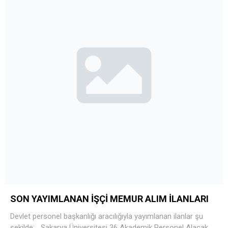
SON YAYIMLANAN İŞÇİ MEMUR ALIM İLANLARI
Devlet personel başkanlığı aracılığıyla yayımlanan ilanlar şu
şekilde; Sakarya Üniversitesi 36 Akademik Personel Alacak