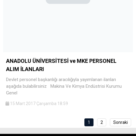
ANADOLU ÜNİVERSİTESİ ve MKE PERSONEL
ALIM İLANLARI
Devlet personel başkanlığı aracılığıyla yayımlanan ilanları
aşağıda bulabilirsiniz Makina Ve Kimya Endüstrisi Kurumu
Genel
15 Mart 2017 Çarşamba 18:59
1
2
Sonraki