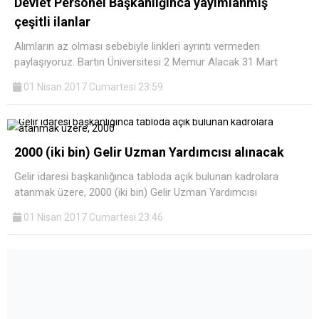
Devlet Personel Başkanlığınca yayımlanmış
çeşitli ilanlar
Alımların az olması sebebiyle linkleri ayrıntı vermeden
paylaşıyoruz. Bartın Üniversitesi 2 Memur Alacak 31 Mart
01 Nisan 2017 Cumartesi 23:59
2000 (iki bin) Gelir Uzman Yardımcısı alınacak
Gelir idaresi başkanlığınca tabloda açık bulunan kadrolara
atanmak üzere, 2000 (iki bin) Gelir Uzman Yardımcısı
01 Nisan 2017 Cumartesi 23:46