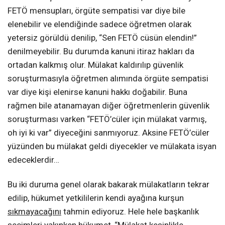
FETÖ mensupları, örgüte sempatisi var diye bile
elenebilir ve elendiğinde sadece öğretmen olarak
yetersiz görüldü denilip, “Sen FETÖ cüsün elendin!”
denilmeyebilir. Bu durumda kanuni itiraz hakları da
ortadan kalkmış olur. Mülakat kaldırılıp güvenlik
soruşturmasıyla öğretmen alımında örgüte sempatisi
var diye kişi elenirse kanuni hakkı doğabilir. Buna
rağmen bile atanamayan diğer öğretmenlerin güvenlik
soruşturması varken “FETÖ’cüler için mülakat varmış,
oh iyi ki var” diyeceğini sanmıyoruz. Aksine FETÖ’cüler
yüzünden bu mülakat geldi diyecekler ve mülakata isyan
edeceklerdir…
Bu iki duruma genel olarak bakarak mülakatların tekrar
edilip, hükumet yetkililerin kendi ayağına kurşun
sıkmayacağını
tahmin ediyoruz. Hele hele başkanlık
seçimleri yakınken hükumet, “Mülakat kesinlikle