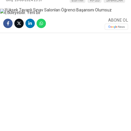
Giriş: 20-08-2024 23:57
EĞİTİM
KPSS
SINAVLAR
ABONE OL