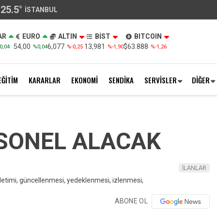
25.5
°
İSTANBUL
AR
EURO
ALTIN
BİST
BITCOIN
54,00
6,077
13,981
$63.888
0,04
%0,04
%-0,25
%-1,90
%-1,26
EĞİTİM
KARARLAR
EKONOMİ
SENDİKA
SERVİSLER
DİĞER
RSONEL ALACAK
İLANLAR
ABONE OL