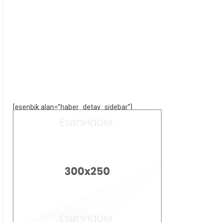
[esenbik alan=”haber_detay_sidebar”]