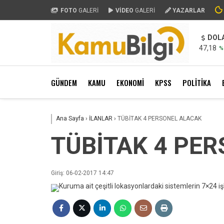
FOTO
GALERİ
VİDEO
GALERİ
YAZARLAR
DOL
47,18
%
GÜNDEM
KAMU
EKONOMİ
KPSS
POLİTİKA
Ana Sayfa
›
İLANLAR
›
TÜBİTAK 4 PERSONEL ALACAK
TÜBİTAK 4 PE
Giriş: 06-02-2017 14:47