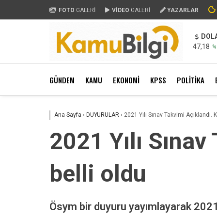
FOTO
GALERİ
VİDEO
GALERİ
YAZARLAR
DOL
47,18
%
GÜNDEM
KAMU
EKONOMİ
KPSS
POLİTİKA
Ana Sayfa
›
DUYURULAR
›
2021 Yılı Sınav Takvimi Açıklandı. KP
2021 Yılı Sınav 
belli oldu
Ösym bir duyuru yayımlayarak 2021 