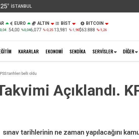
25
°
İSTANBUL
AR
EURO
ALTIN
BİST
BITCOIN
54,00
6,077
13,981
$63.888
0,04
%0,04
%-0,25
%-1,90
%-1,26
EĞİTİM
KARARLAR
EKONOMİ
SENDİKA
SERVİSLER
DİĞER
SS tarihleri belli oldu
Takvimi Açıklandı. KP
sınav tarihlerinin ne zaman yapılacağını kamu