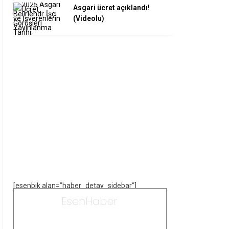
Asgari ücret açıklandı!
(Videolu)
[esenbik alan=”haber_detay_sidebar”]