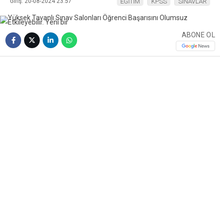
Giriş: 20-08-2024 23:57
EĞİTİM
KPSS
SINAVLAR
ABONE OL