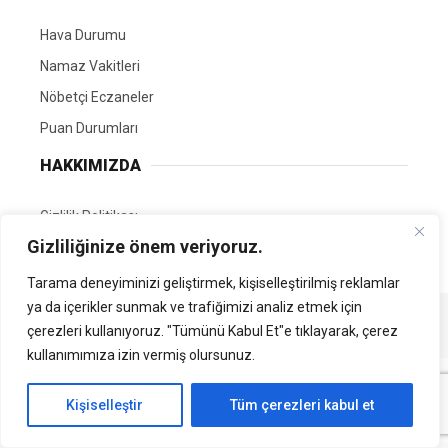
Hava Durumu
Namaz Vakitleri
Nöbetçi Eczaneler
Puan Durumları
HAKKIMIZDA
Gizlilik Politikası
Gizliliğinize önem veriyoruz.
GÖNÜLLÜ EDİTÖRÜMÜZ OL
Tarama deneyiminizi geliştirmek, kişiselleştirilmiş reklamlar
ya da içerikler sunmak ve trafiğimizi analiz etmek için
Tüm Hakları Saklıdır. | Kamubilgi.com | 2026
çerezleri kullanıyoruz. "Tümünü Kabul Et"e tıklayarak, çerez
kullanımımıza izin vermiş olursunuz.
Kişiselleştir
Tüm çerezleri kabul et