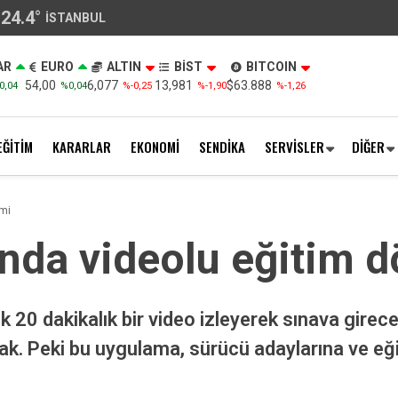
24.4
°
İSTANBUL
AR
EURO
ALTIN
BİST
BITCOIN
54,00
6,077
13,981
$63.888
0,04
%0,04
%-0,25
%-1,90
%-1,26
EĞİTİM
KARARLAR
EKONOMİ
SENDİKA
SERVİSLER
DİĞER
emi
rında videolu eğitim 
ık 20 dakikalık bir video izleyerek sınava gire
ak. Peki bu uygulama, sürücü adaylarına ve eği