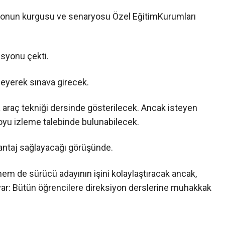
Videonun kurgusu ve senaryosu Özel EğitimKurumları
asyonu çekti.
zleyerek sınava girecek.
 araç tekniği dersinde gösterilecek. Ancak isteyen
oyu izleme talebinde bulunabilecek.
antaj sağlayacağı görüşünde.
em de sürücü adayının işini kolaylaştıracak ancak,
 var: Bütün öğrencilere direksiyon derslerine muhakkak