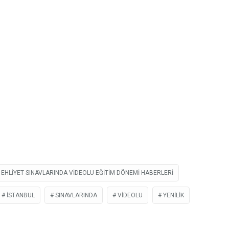
EHLIYET SINAVLARINDA VIDEOLU EĞITIM DÖNEMI HABERLERI
İSTANBUL
SINAVLARINDA
VIDEOLU
YENILIK