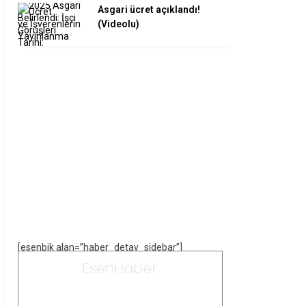
Asgari ücret açıklandı!
(Videolu)
[esenbik alan=”haber_detay_sidebar”]