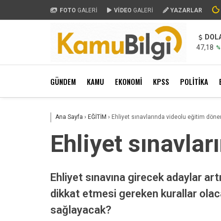
FOTO
GALERİ
VİDEO
GALERİ
YAZARLAR
DOL
47,18
%
GÜNDEM
KAMU
EKONOMİ
KPSS
POLİTİKA
Ana Sayfa
›
EĞİTİM
›
Ehliyet sınavlarında videolu eğitim dön
Ehliyet sınavla
Ehliyet sınavına girecek adaylar art
dikkat etmesi gereken kurallar olac
sağlayacak?