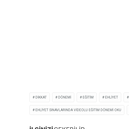
DIKKAT
DÖNEMI
EĞITIM
EHLIYET
EHLIYET SINAVLARINDA VIDEOLU EĞITIM DÖNEMI OKU