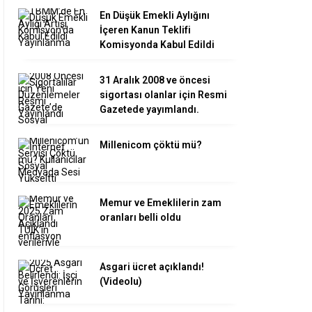
En Düşük Emekli Aylığını
İçeren Kanun Teklifi
Komisyonda Kabul Edildi
31 Aralık 2008 ve öncesi
sigortası olanlar için Resmi
Gazetede yayımlandı.
Millenicom çöktü mü?
Memur ve Emeklilerin zam
oranları belli oldu
Asgari ücret açıklandı!
(Videolu)