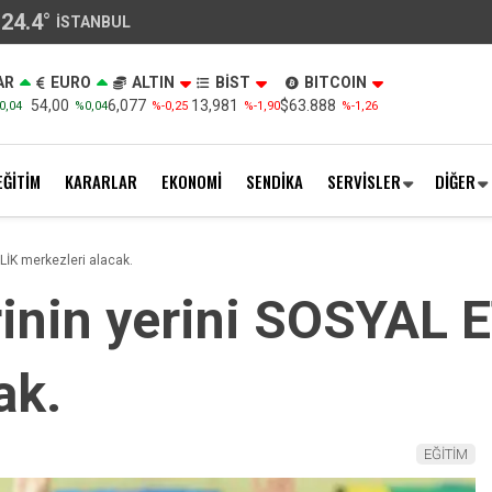
24.4
°
İSTANBUL
AR
EURO
ALTIN
BİST
BITCOIN
54,00
6,077
13,981
$63.888
0,04
%0,04
%-0,25
%-1,90
%-1,26
EĞİTİM
KARARLAR
EKONOMİ
SENDİKA
SERVİSLER
DİĞER
LİK merkezleri alacak.
inin yerini SOSYAL 
ak.
EĞİTİM