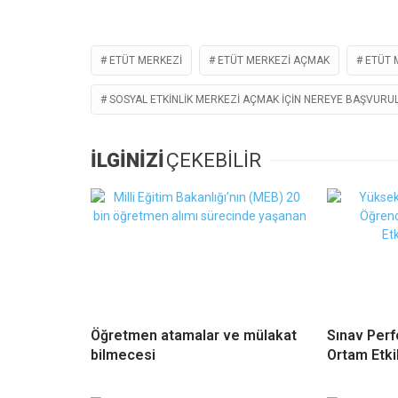
ETÜT MERKEZI
ETÜT MERKEZI AÇMAK
ETÜT 
SOSYAL ETKINLIK MERKEZI AÇMAK IÇIN NEREYE BAŞVURU
İLGİNİZİ
ÇEKEBİLİR
Öğretmen atamalar ve mülakat
Sınav Perf
bilmecesi
Ortam Etki