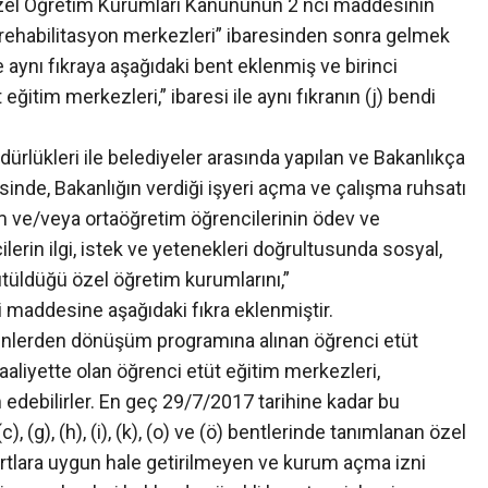
Özel Öğretim Kurumları Kanununun 2 nci maddesinin
ve rehabilitasyon merkezleri” ibaresinden sonra gelmek
le aynı fıkraya aşağıdaki bent eklenmiş ve birinci
eğitim merkezleri,” ibaresi ile aynı fıkranın (j) bendi
üdürlükleri ile belediyeler arasında yapılan ve Bakanlıkça
esinde, Bakanlığın verdiği işyeri açma ve çalışma ruhsatı
etim ve/veya ortaöğretim öğrencilerinin ödev ve
cilerin ilgi, istek ve yetenekleri doğrultusunda sosyal,
rütüldüğü özel öğretim kurumlarını,”
 maddesine aşağıdaki fıkra eklenmiştir.
erenlerden dönüşüm programına alınan öğrenci etüt
aaliyette olan öğrenci etüt eğitim merkezleri,
 edebilirler. En geç 29/7/2017 tarihine kadar bu
, (g), (h), (i), (k), (o) ve (ö) bentlerinde tanımlanan özel
artlara uygun hale getirilmeyen ve kurum açma izni