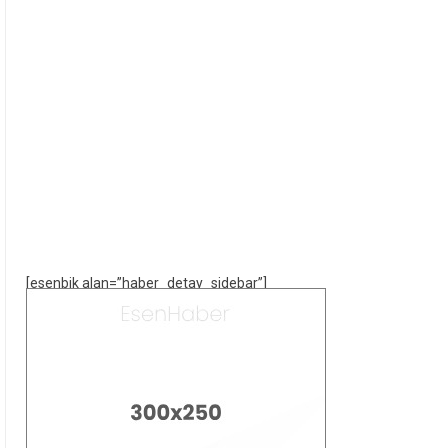
[esenbik alan=”haber_detay_sidebar”]