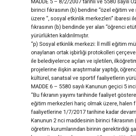
MADDE 5 – 8/2/2007 tarihli ve 5580 sayılı 
birinci fıkrasının (b) bendine “özel eğitim 
üzere “, sosyal etkinlik merkezleri” ibaresi i
fıkrasının (b) bendinde yer alan “öğrenci etüt 
yürürlükten kaldırılmıştır.
“p) Sosyal etkinlik merkezi: İl millî eğitim m
onaylanan ortak işbirliği protokolleri çerçev
ile belediyelerce açılan ve işletilen, ilköğr
projelerine ilişkin araştırmalar yaptığı, öğren
kültürel, sanatsal ve sportif faaliyetlerin yü
MADDE 6 – 5580 sayılı Kanunun geçici 5 inci
“Bu fıkranın yayımı tarihinde faaliyet göst
eğitim merkezleri hariç olmak üzere, halen f
faaliyetlerine 1/7/2017 tarihine kadar devam
Kanunun 2 nci maddesinin birinci fıkrasının (c)
öğretim kurumlarından birinin gerektirdiği ş