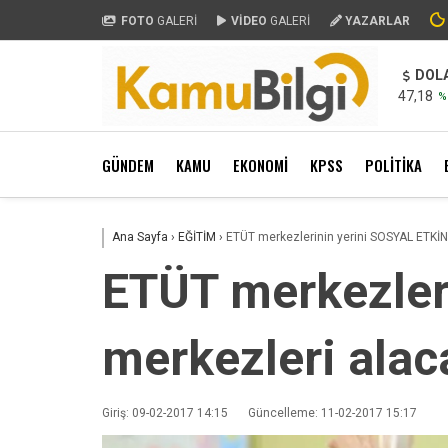
FOTO
GALERİ
VİDEO
GALERİ
YAZARLAR
DOL
47,18
%
GÜNDEM
KAMU
EKONOMİ
KPSS
POLİTİKA
Ana Sayfa
›
EĞİTİM
›
ETÜT merkezlerinin yerini SOSYAL ETKİN
ETÜT merkezler
merkezleri alac
Giriş: 09-02-2017 14:15
Güncelleme: 11-02-2017 15:17