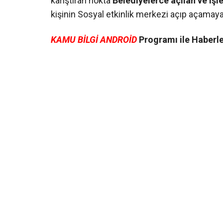
karıştıran nokta
Belediyelerce açılan ve işle
kişinin Sosyal etkinlik merkezi açıp açamayac
KAMU BİLGİ ANDROİD
Programı ile Haberler