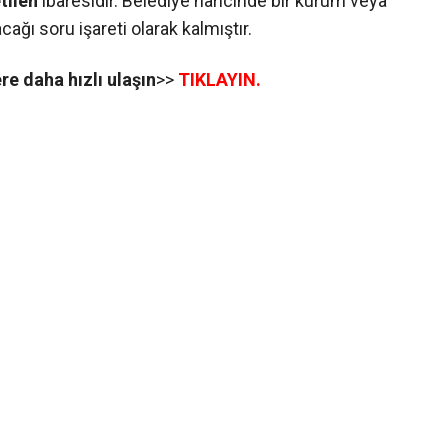
tilen
ibaresidir. Belediye haricinde bir kurum veya
ağı soru işareti olarak kalmıştır.
e daha hızlı ulaşın
>>
TIKLAYIN.