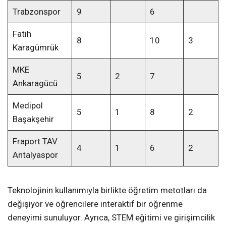
Trabzonspor
9
6
Fatih
8
10
3
Karagümrük
MKE
5
2
7
Ankaragücü
Medipol
5
1
8
2
Başakşehir
Fraport TAV
4
1
6
2
Antalyaspor
Teknolojinin kullanımıyla birlikte öğretim metotları da
değişiyor ve öğrencilere interaktif bir öğrenme
deneyimi sunuluyor. Ayrıca, STEM eğitimi ve girişimcilik