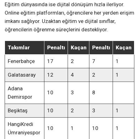
Eğitim dünyasında ise dijital dönüşüm hızla ilerliyor.
Online eğitim platformları, öğrencilere her yerden erişim
imkanı sağlıyor. Uzaktan eğitim ve dijital sınıflar,
öğrencilerin öğrenme süreçlerini destekliyor.
Takımlar
Penaltı
Kaçan
Penaltı
Kaçan
Fenerbahçe
17
2
7
1
Galatasaray
12
4
2
1
Adana
10
3
8
Demirspor
Beşiktaş
10
2
3
1
HangiKredi
10
1
10
1
Ümraniyespor