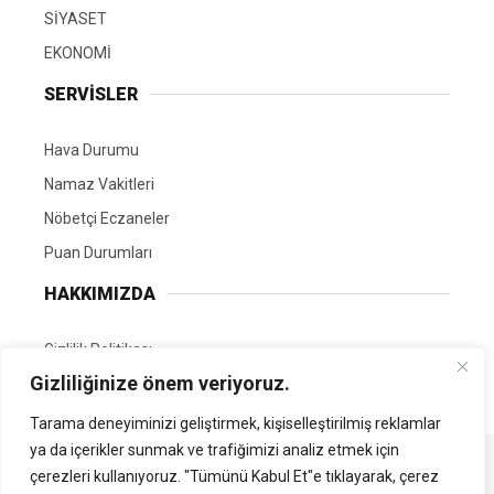
SİYASET
EKONOMİ
SERVİSLER
Hava Durumu
Namaz Vakitleri
Nöbetçi Eczaneler
Puan Durumları
HAKKIMIZDA
Gizlilik Politikası
Gizliliğinize önem veriyoruz.
GÖNÜLLÜ EDİTÖRÜMÜZ OL
Tarama deneyiminizi geliştirmek, kişiselleştirilmiş reklamlar
ya da içerikler sunmak ve trafiğimizi analiz etmek için
Tüm Hakları Saklıdır. | Kamubilgi.com | 2026
çerezleri kullanıyoruz. "Tümünü Kabul Et"e tıklayarak, çerez