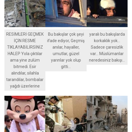
RESİMLERİ GEÇMEK
Bu bakışlar çok şeyi
yaralı bu bakışlarda
İÇİN RESME
ifade ediyor, Geçmiş
korkaklık yok…
TIKLAYABİLİRSİNİZ
anılar, hayaller,
Sadece çaresizlik
HALEP Yola çıktılar
umutlar, güzel
var… Müslümanlar
ama yine zulüm
yarınlar yok olup
neredesiniz bakışı…
bitmedi. Esir
gitti…
alındılar, silahla
tarandılar, bombalar
yağdı üzerlerine