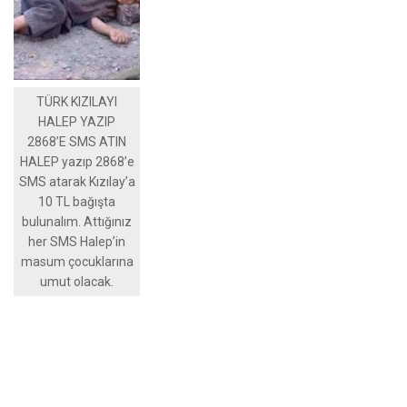
TÜRK KIZILAYI
HALEP YAZIP
2868’E SMS ATIN
HALEP yazıp 2868’e
SMS atarak Kızılay’a
10 TL bağışta
bulunalım. Attığınız
her SMS Halep’in
masum çocuklarına
umut olacak.