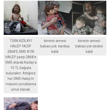
TÜRK KIZILAYI
kiminin annesi
kiminin annesi
HALEP YAZIP
babası yok. kardeşi
babası yok dedesi
2868’E SMS ATIN
kaldı
kaldı
HALEP yazıp 2868’e
SMS atarak Kızılay’a
10 TL bağışta
bulunalım. Attığınız
her SMS Halep’in
masum çocuklarına
umut olacak.