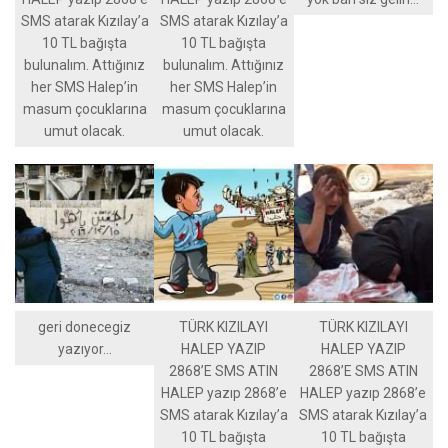
SMS atarak Kızılay’a
SMS atarak Kızılay’a
10 TL bağışta
10 TL bağışta
bulunalım. Attığınız
bulunalım. Attığınız
her SMS Halep’in
her SMS Halep’in
masum çocuklarına
masum çocuklarına
umut olacak.
umut olacak.
geri donecegiz
TÜRK KIZILAYI
TÜRK KIZILAYI
yazıyor…
HALEP YAZIP
HALEP YAZIP
2868’E SMS ATIN
2868’E SMS ATIN
HALEP yazıp 2868’e
HALEP yazıp 2868’e
SMS atarak Kızılay’a
SMS atarak Kızılay’a
10 TL bağışta
10 TL bağışta