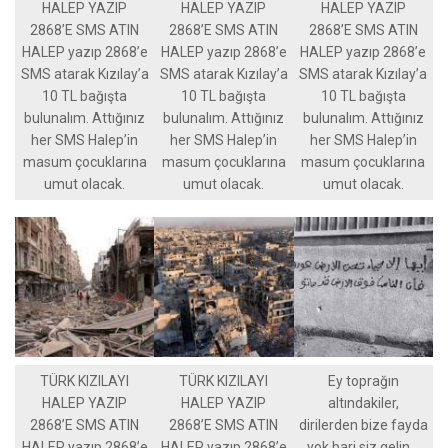
HALEP YAZIP
HALEP YAZIP
HALEP YAZIP
2868’E SMS ATIN
2868’E SMS ATIN
2868’E SMS ATIN
HALEP yazıp 2868’e
HALEP yazıp 2868’e
HALEP yazıp 2868’e
SMS atarak Kızılay’a
SMS atarak Kızılay’a
SMS atarak Kızılay’a
10 TL bağışta
10 TL bağışta
10 TL bağışta
bulunalım. Attığınız
bulunalım. Attığınız
bulunalım. Attığınız
her SMS Halep’in
her SMS Halep’in
her SMS Halep’in
masum çocuklarına
masum çocuklarına
masum çocuklarına
umut olacak.
umut olacak.
umut olacak.
TÜRK KIZILAYI
TÜRK KIZILAYI
Ey toprağın
HALEP YAZIP
HALEP YAZIP
altındakiler,
2868’E SMS ATIN
2868’E SMS ATIN
dirilerden bize fayda
HALEP yazıp 2868’e
HALEP yazıp 2868’e
yok bari siz gelin…