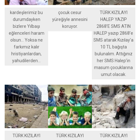
kardeşlerimiz bu
çocuk cesur
TÜRK KIZILAYI
durumdayken
yüreğiyle annesini
HALEP YAZIP
bizlere Yılbaşı
koruyor.
2868’E SMS ATIN
eğlenceleri haram
HALEP yazıp 2868’e
olsun… Yoksa ne
SMS atarak Kızılay’a
farkımız kalır
10 TL bağışta
hristiyanlardan,
bulunalım. Attığınız
yahudilerden…
her SMS Halep’in
masum çocuklarına
umut olacak.
TÜRK KIZILAYI
TÜRK KIZILAYI
TÜRK KIZILAYI