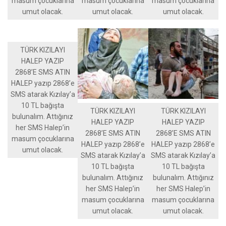
masum çocuklarına
masum çocuklarına
masum çocuklarına
umut olacak.
umut olacak.
umut olacak.
TÜRK KIZILAYI
HALEP YAZIP
2868’E SMS ATIN
HALEP yazıp 2868’e
SMS atarak Kızılay’a
10 TL bağışta
TÜRK KIZILAYI
TÜRK KIZILAYI
bulunalım. Attığınız
HALEP YAZIP
HALEP YAZIP
her SMS Halep’in
2868’E SMS ATIN
2868’E SMS ATIN
masum çocuklarına
HALEP yazıp 2868’e
HALEP yazıp 2868’e
umut olacak.
SMS atarak Kızılay’a
SMS atarak Kızılay’a
10 TL bağışta
10 TL bağışta
bulunalım. Attığınız
bulunalım. Attığınız
her SMS Halep’in
her SMS Halep’in
masum çocuklarına
masum çocuklarına
umut olacak.
umut olacak.