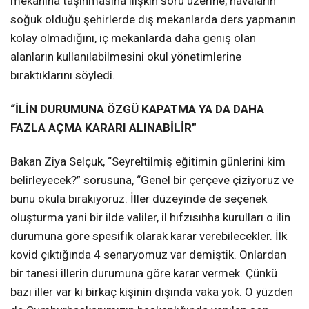
mekanına taşınmasına ilişkin soru üzerine, havaların
soğuk olduğu şehirlerde dış mekanlarda ders yapmanın
kolay olmadığını, iç mekanlarda daha geniş olan
alanların kullanılabilmesini okul yönetimlerine
bıraktıklarını söyledi.
“İLİN DURUMUNA ÖZGÜ KAPATMA YA DA DAHA
FAZLA AÇMA KARARI ALINABİLİR”
Bakan Ziya Selçuk, “Seyreltilmiş eğitimin günlerini kim
belirleyecek?” sorusuna, “Genel bir çerçeve çiziyoruz ve
bunu okula bırakıyoruz. İller düzeyinde de seçenek
oluşturma yani bir ilde valiler, il hıfzısıhha kurulları o ilin
durumuna göre spesifik olarak karar verebilecekler. İlk
kovid çıktığında 4 senaryomuz var demiştik. Onlardan
bir tanesi illerin durumuna göre karar vermek. Çünkü
bazı iller var ki birkaç kişinin dışında vaka yok. O yüzden