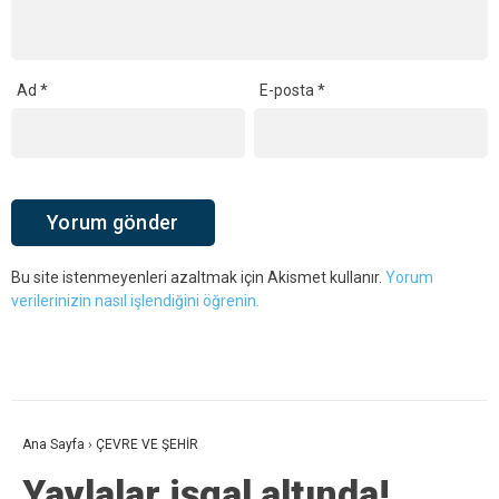
Ad
*
E-posta
*
Bu site istenmeyenleri azaltmak için Akismet kullanır.
Yorum
verilerinizin nasıl işlendiğini öğrenin.
Ana Sayfa
›
ÇEVRE VE ŞEHİR
Yaylalar işgal altında!
Yaylalar neydi?