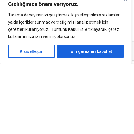
Gizliliğinize önem veriyoruz.
Tatil yeri mi?
Tarama deneyiminizi geliştirmek, kişiselleştirilmiş reklamlar
ya da içerikler sunmak ve trafiğimizi analiz etmek için
Yoksa Turistik gezi alanları mıydı?
çerezleri kullanıyoruz. "Tümünü Kabul Et"e tıklayarak, çerez
kullanımımıza izin vermiş olursunuz.
Yoksa insanların yazın sıcaktan kaçıp dinleneceği villalar
mıydı?
Kişiselleştir
Tüm çerezleri kabul et
Hepsine Hayır!
Yaylalar, hayvanların otlatılması için hayvancılık yapan
insanların yaz aylarında hayvanlarını götürüldüğü yüksek
rakımlı yerlerde bulunan meralardır. Geçmişte,
hayvancılık yapan insanlar sürekli hayvanlarını şehirden
yaylalara görürmekte zorlandığı için kerpiçten, ahşaptan
veya taşlardan evler yapar ve bu evlerde geçici olarak
konaklardı. Bu evleri betonarme veya çok katlı yapmaya
ihtiyaç duymaz çünkü sadece hayvancılık amaçlı