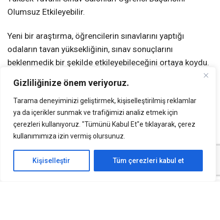
Olumsuz Etkileyebilir.
Yeni bir araştırma, öğrencilerin sınavlarını yaptığı
odaların tavan yüksekliğinin, sınav sonuçlarını
beklenmedik bir şekilde etkileyebileceğini ortaya koydu.
Güney Avustralya Üniversitesi ve Deakin
Gizliliğinize önem veriyoruz.
Üniversitesi’nden araştırmacılar tarafından yürütülen
Tarama deneyiminizi geliştirmek, kişiselleştirilmiş reklamlar
çalışmada, yüksek tavanlı odaların öğrenci performansı
ya da içerikler sunmak ve trafiğimizi analiz etmek için
üzerindeki olumsuz etkileri incelendi.
çerezleri kullanıyoruz. "Tümünü Kabul Et"e tıklayarak, çerez
kullanımımıza izin vermiş olursunuz.
Araştırmacılar, belirli yıllar arasında Avustralya’daki bir
üniversitenin üç farklı kampüsünde sınava giren 15.400
Kişiselleştir
Tüm çerezleri kabul et
lisans öğrencisinin verilerini analiz etti. Çalışma, normal
tavanlı ve yüksek tavanlı odalarda sınava giren
öğrenciler arasındaki performans farkını ortaya koydu.
Öğrencilerin ders notları, yaşı, sınav yapılan dönemin
mevsimi, çalışılan konu ve daha önce sınav yapıp