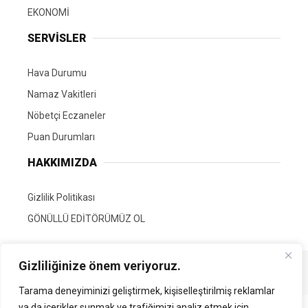
EKONOMİ
SERVİSLER
Hava Durumu
Namaz Vakitleri
Nöbetçi Eczaneler
Puan Durumları
HAKKIMIZDA
Gizlilik Politikası
GÖNÜLLÜ EDİTÖRÜMÜZ OL
Gizliliğinize önem veriyoruz.
Tüm Hakları Saklıdır. | Kamubilgi.com | 2026
Tarama deneyiminizi geliştirmek, kişiselleştirilmiş reklamlar
ya da içerikler sunmak ve trafiğimizi analiz etmek için