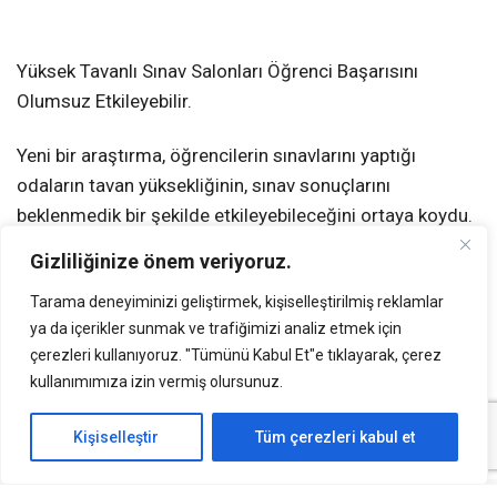
Yüksek Tavanlı Sınav Salonları Öğrenci Başarısını
Olumsuz Etkileyebilir.
Yeni bir araştırma, öğrencilerin sınavlarını yaptığı
odaların tavan yüksekliğinin, sınav sonuçlarını
beklenmedik bir şekilde etkileyebileceğini ortaya koydu.
Güney Avustralya Üniversitesi ve Deakin
Gizliliğinize önem veriyoruz.
Üniversitesi’nden araştırmacılar tarafından yürütülen
Tarama deneyiminizi geliştirmek, kişiselleştirilmiş reklamlar
çalışmada, yüksek tavanlı odaların öğrenci performansı
ya da içerikler sunmak ve trafiğimizi analiz etmek için
üzerindeki olumsuz etkileri incelendi.
çerezleri kullanıyoruz. "Tümünü Kabul Et"e tıklayarak, çerez
kullanımımıza izin vermiş olursunuz.
Araştırmacılar, belirli yıllar arasında Avustralya’daki bir
üniversitenin üç farklı kampüsünde sınava giren 15.400
Kişiselleştir
Tüm çerezleri kabul et
lisans öğrencisinin verilerini analiz etti. Çalışma, normal
tavanlı ve yüksek tavanlı odalarda sınava giren