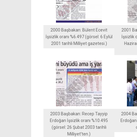
2000 Başbakan: Bülent Ecevit
2001 Ba
İşsizlik oranı %6.497 (görsel: 6 Eylül
İşsizlik
2001 tarihli Milliyet gazetesi.)
Haziran
2003 Başbakan: Recep Tayyip
2004 Ba
Erdoğan İşsizlik oranı %10.495
Erdoğan 
(görsel: 26 Şubat 2003 tarihli
Milliyet’ten.)