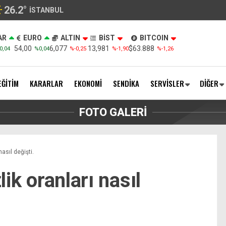
26.2
°
İSTANBUL
AR
EURO
ALTIN
BİST
BITCOIN
54,00
6,077
13,981
$63.888
0,04
%0,04
%-0,25
%-1,90
%-1,26
EĞİTİM
KARARLAR
EKONOMİ
SENDİKA
SERVİSLER
DİĞER
FOTO GALERİ
nasıl değişti.
lik oranları nasıl