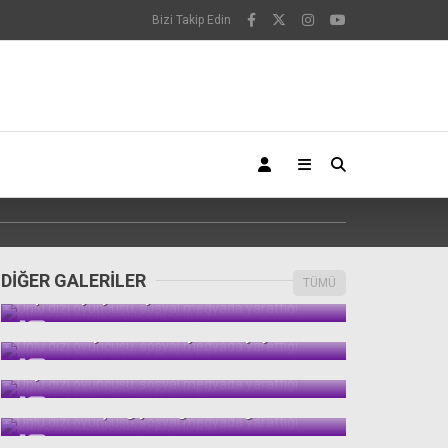
Bizi Takip Edin
DİĞER GALERİLER
TÜMÜ
Kapadokya’ya bu yıl da turist akını oldu
Ünlü dizi oyuncusu sosyal medyayı salladı
Lamborgini yeni modeliyle takipçilerini
hayran bıraktı
Birbirinden şık giyimli güzeller galerisi
Yağmura yakalanan vatandaşlar