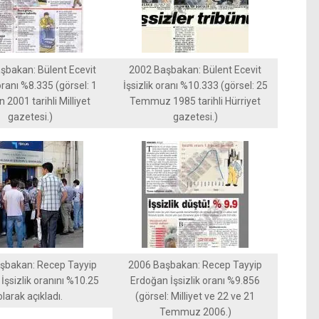
şbakan: Bülent Ecevit
2002 Başbakan: Bülent Ecevit
 oranı %8.335 (görsel: 1
İşsizlik oranı %10.333 (görsel: 25
 2001 tarihli Milliyet
Temmuz 1985 tarihli Hürriyet
gazetesi.)
gazetesi.)
şbakan: Recep Tayyip
2006 Başbakan: Recep Tayyip
İşsizlik oranını %10.25
Erdoğan İşsizlik oranı %9.856
olarak açıkladı.
(görsel: Milliyet ve 22 ve 21
Temmuz 2006.)