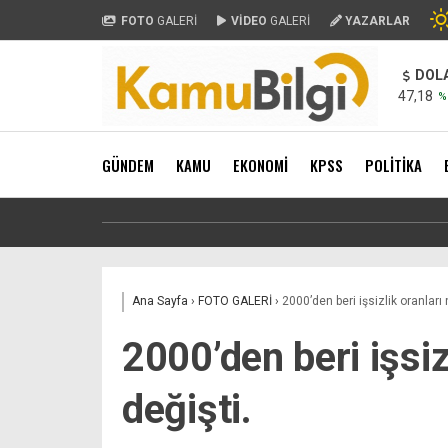
FOTO
GALERİ
VİDEO
GALERİ
YAZARLAR
DOL
47,18
%
GÜNDEM
KAMU
EKONOMİ
KPSS
POLİTİKA
Ana Sayfa
›
FOTO GALERİ
›
2000’den beri işsizlik oranları 
2000’den beri işsiz
değişti.