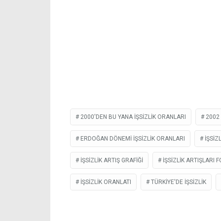
2000'DEN BU YANA IŞSIZLIK ORANLARI
2002 
ERDOĞAN DÖNEMI IŞSIZLIK ORANLARI
IŞSIZL
IŞSIZLIK ARTIŞ GRAFIĞI
IŞSIZLIK ARTIŞLARI 
IŞSIZLIK ORANLATI
TÜRKIYE'DE IŞSIZLIK